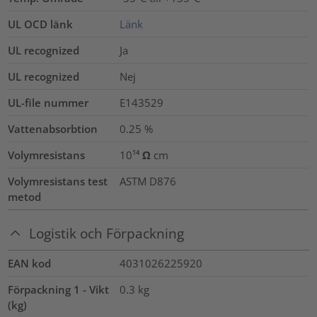
UL OCD länk
Länk
UL recognized
Ja
UL recognized
Nej
UL-file nummer
E143529
Vattenabsorbtion
0.25
%
Volymresistans
10¹⁴ Ω cm
Volymresistans test
ASTM D876
metod
Logistik och Förpackning
EAN kod
4031026225920
Förpackning 1 - Vikt
0.3
kg
(kg)