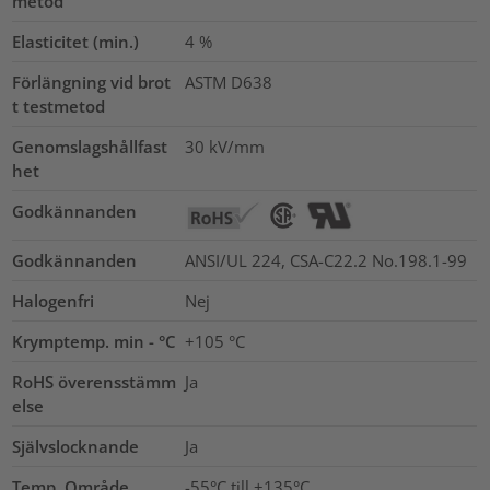
metod
Elasticitet (min.)
4
%
Förlängning vid brot
ASTM D638
t testmetod
Genomslagshållfast
30
kV/mm
het
Godkännanden
Godkännanden
ANSI/UL 224, CSA-C22.2 No.198.1-99
Halogenfri
Nej
Krymptemp. min - °C
+105 °C
RoHS överensstämm
Ja
else
Självslocknande
Ja
Temp. Område
-55°C till +135°C