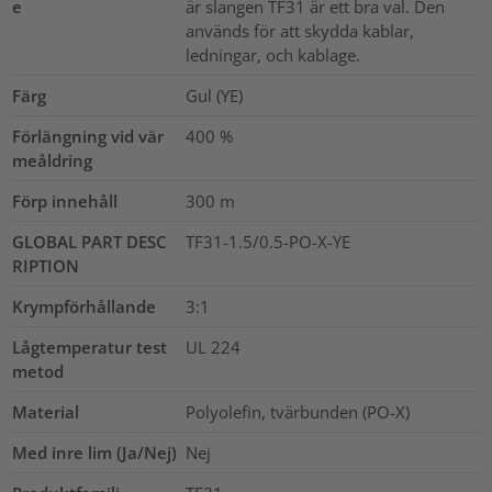
e
är slangen TF31 är ett bra val. Den
används för att skydda kablar,
ledningar, och kablage.
Färg
Gul (YE)
Förlängning vid vär
400
%
meåldring
Förp innehåll
300
m
GLOBAL PART DESC
TF31-1.5/0.5-PO-X-YE
RIPTION
Krympförhållande
3:1
Lågtemperatur test
UL 224
metod
Material
Polyolefin, tvärbunden (PO-X)
Med inre lim (Ja/Nej)
Nej