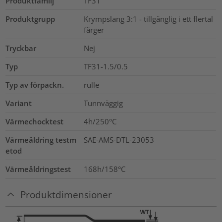
Produktfamilj
TF31
Produktgrupp
Krympslang 3:1 - tillgänglig i ett flertal
färger
Tryckbar
Nej
Typ
TF31-1.5/0.5
Typ av förpackn.
rulle
Variant
Tunnväggig
Värmechocktest
4h/250°C
Värmeåldring testm
SAE-AMS-DTL-23053
etod
Värmeåldringstest
168h/158°C
Produktdimensioner