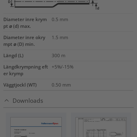
Diameter inre krym
0.5
mm
pt ⌀ (d) max.
Diameter inre okry
1.5
mm
mpt ⌀ (D) min.
Längd (L)
300
m
Längdkrympning eft
+5%/-15%
er krymp
Väggtjockl (WT)
0.50
mm
Downloads