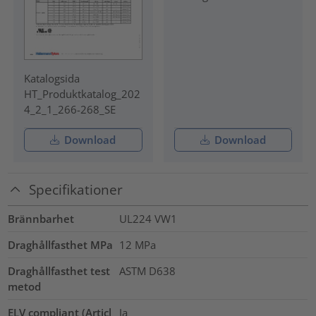
Katalogsida
HT_Produktkatalog_202
4_2_1_266-268_SE
Download
Download
Specifikationer
Brännbarhet
UL224 VW1
Draghållfasthet MPa
12
MPa
Draghållfasthet test
ASTM D638
metod
ELV compliant (Articl
Ja