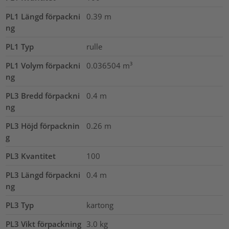
PL1 Längd förpackni
0.39
m
ng
PL1 Typ
rulle
PL1 Volym förpackni
0.036504
m³
ng
PL3 Bredd förpackni
0.4
m
ng
PL3 Höjd förpacknin
0.26
m
g
PL3 Kvantitet
100
PL3 Längd förpackni
0.4
m
ng
PL3 Typ
kartong
PL3 Vikt förpackning
3.0
kg