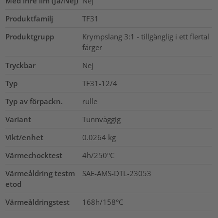
Med inre lim (Ja/Nej)
Nej
Produktfamilj
TF31
Produktgrupp
Krympslang 3:1 - tillgänglig i ett flertal
färger
Tryckbar
Nej
Typ
TF31-12/4
Typ av förpackn.
rulle
Variant
Tunnväggig
Vikt/enhet
0.0264
kg
Värmechocktest
4h/250°C
Värmeåldring testm
SAE-AMS-DTL-23053
etod
Värmeåldringstest
168h/158°C