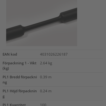
EAN kod
4031026226187
Förpackning 1 - Vikt
2.64
kg
(kg)
PL1 Bredd förpackni
0.39
m
ng
PL1 Höjd förpacknin
0.24
m
g
PL1 Kvantitet
100