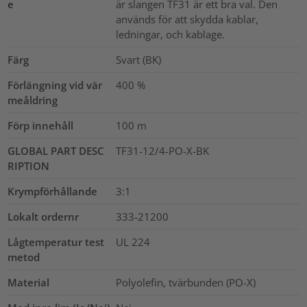
e
är slangen TF31 är ett bra val. Den
används för att skydda kablar,
ledningar, och kablage.
Färg
Svart (BK)
Förlängning vid vär
400
%
meåldring
Förp innehåll
100
m
GLOBAL PART DESC
TF31-12/4-PO-X-BK
RIPTION
Krympförhållande
3:1
Lokalt ordernr
333-21200
Lågtemperatur test
UL 224
metod
Material
Polyolefin, tvärbunden (PO-X)