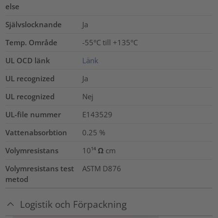
else
Självslocknande
Ja
Temp. Område
-55°C till +135°C
UL OCD länk
Länk
UL recognized
Ja
UL recognized
Nej
UL-file nummer
E143529
Vattenabsorbtion
0.25
%
Volymresistans
10¹⁴ Ω cm
Volymresistans test
ASTM D876
metod
Logistik och Förpackning