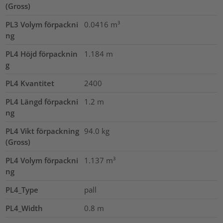
(Gross)
PL3 Volym förpackni
0.0416
m³
ng
PL4 Höjd förpacknin
1.184
m
g
PL4 Kvantitet
2400
PL4 Längd förpackni
1.2
m
ng
PL4 Vikt förpackning
94.0
kg
(Gross)
PL4 Volym förpackni
1.137
m³
ng
PL4_Type
pall
PL4_Width
0.8
m