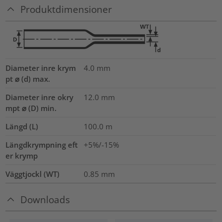
Produktdimensioner
Diameter inre krym
4.0
mm
pt ⌀ (d) max.
Diameter inre okry
12.0
mm
mpt ⌀ (D) min.
Längd (L)
100.0
m
Längdkrympning eft
+5%/-15%
er krymp
Väggtjockl (WT)
0.85
mm
Downloads