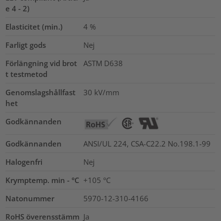
e 4 - 2)
Elasticitet (min.)
4
%
Farligt gods
Nej
Förlängning vid brot
ASTM D638
t testmetod
Genomslagshållfast
30
kV/mm
het
Godkännanden
Godkännanden
ANSI/UL 224, CSA-C22.2 No.198.1-99
Halogenfri
Nej
Krymptemp. min - °C
+105 °C
Natonummer
5970-12-310-4166
RoHS överensstämm
Ja