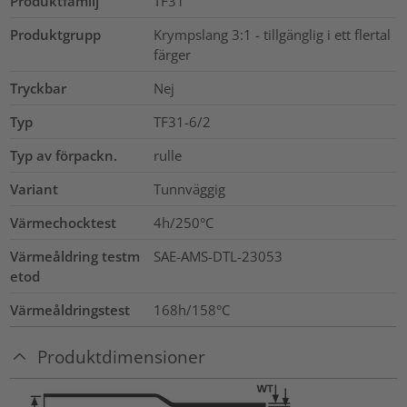
Produktfamilj
TF31
Produktgrupp
Krympslang 3:1 - tillgänglig i ett flertal
färger
Tryckbar
Nej
Typ
TF31-6/2
Typ av förpackn.
rulle
Variant
Tunnväggig
Värmechocktest
4h/250°C
Värmeåldring testm
SAE-AMS-DTL-23053
etod
Värmeåldringstest
168h/158°C
Produktdimensioner