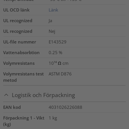
UL OCD länk
Länk
UL recognized
Ja
UL recognized
Nej
UL-file nummer
E143529
Vattenabsorbtion
0.25
%
Volymresistans
10¹⁴ Ω cm
Volymresistans test
ASTM D876
metod
Logistik och Förpackning
EAN kod
4031026226088
Förpackning 1 - Vikt
1
kg
(kg)