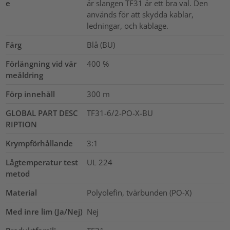
e
är slangen TF31 är ett bra val. Den
används för att skydda kablar,
ledningar, och kablage.
Färg
Blå (BU)
Förlängning vid vär
400
%
meåldring
Förp innehåll
300
m
GLOBAL PART DESC
TF31-6/2-PO-X-BU
RIPTION
Krympförhållande
3:1
Lågtemperatur test
UL 224
metod
Material
Polyolefin, tvärbunden (PO-X)
Med inre lim (Ja/Nej)
Nej