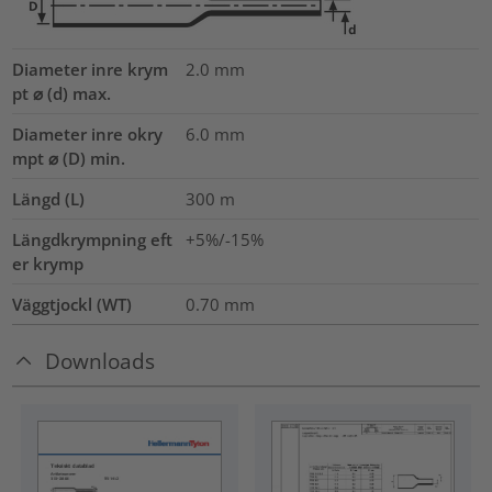
Diameter inre krym
2.0
mm
pt ⌀ (d) max.
Diameter inre okry
6.0
mm
mpt ⌀ (D) min.
Längd (L)
300
m
Längdkrympning eft
+5%/-15%
er krymp
Väggtjockl (WT)
0.70
mm
Downloads