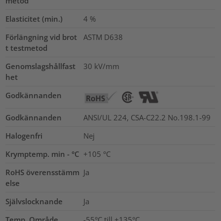
metod
Elasticitet (min.)
4
%
Förlängning vid brot
ASTM D638
t testmetod
Genomslagshållfast
30
kV/mm
het
Godkännanden
Godkännanden
ANSI/UL 224, CSA-C22.2 No.198.1-99
Halogenfri
Nej
Krymptemp. min - °C
+105 °C
RoHS överensstämm
Ja
else
Självslocknande
Ja
Temp. Område
-55°C till +135°C