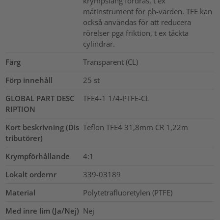
krympslang fordras, t ex
mätinstrument för ph-värden. TFE kan
också användas för att reducera
rörelser pga friktion, t ex täckta
cylindrar.
Färg
Transparent (CL)
Förp innehåll
25
st
GLOBAL PART DESC
TFE4-1 1/4-PTFE-CL
RIPTION
Kort beskrivning (Dis
Teflon TFE4 31,8mm CR 1,22m
tributörer)
Krympförhållande
4:1
Lokalt ordernr
339-03189
Material
Polytetrafluoretylen (PTFE)
Med inre lim (Ja/Nej)
Nej