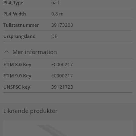
PL4_Type
pall
PL4_Width
0.8
m
Tullstatnummer
39173200
Ursprungsland
DE
Mer information
ETIM 8.0 Key
EC000217
ETIM 9.0 Key
EC000217
UNSPSC key
39121723
Liknande produkter