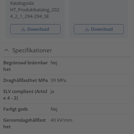
Katalogsida
HT_Produktkatalog_202
4_2_1_294-294_SE
Download
Download
Specifikationer
Begränsad brännbar
Nej
het
Draghållfasthet MPa
39
MPa
ELV compliant (Articl
Ja
e 4 - 2)
Farligt gods
Nej
Genomslagshållfast
40
kV/mm
het