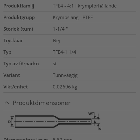
Produktfamilj
TFE4 - 4:1 i krympförhållande
Produktgrupp
Krympslang - PTFE
Storlek (tum)
1-1/4
"
Tryckbar
Nej
Typ
TFE4-1 1/4
Typ av förpackn.
st
Variant
Tunnväggig
Vikt/enhet
0.02696
kg
Produktdimensioner
Diameter inre krym
8.82
mm