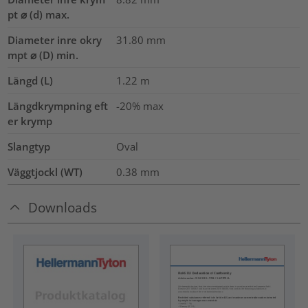
pt ⌀ (d) max.
Diameter inre okry
31.80
mm
mpt ⌀ (D) min.
Längd (L)
1.22
m
Längdkrympning eft
-20% max
er krymp
Slangtyp
Oval
Väggtjockl (WT)
0.38
mm
Downloads