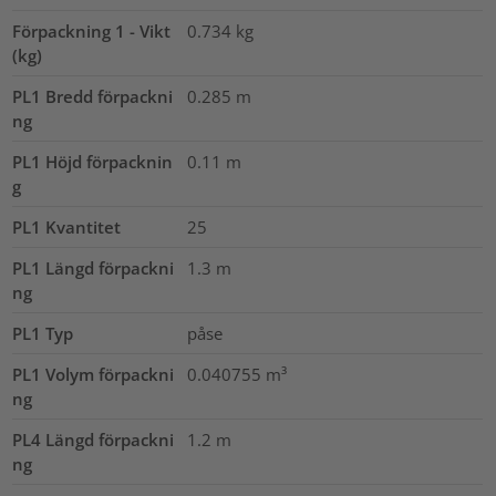
Förpackning 1 - Vikt
0.734
kg
(kg)
PL1 Bredd förpackni
0.285
m
ng
PL1 Höjd förpacknin
0.11
m
g
PL1 Kvantitet
25
PL1 Längd förpackni
1.3
m
ng
PL1 Typ
påse
PL1 Volym förpackni
0.040755
m³
ng
PL4 Längd förpackni
1.2
m
ng