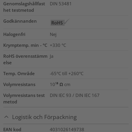
Genomslagshållfast
DIN 53481
het testmetod
Godkännanden
Halogenfri
Nej
Krymptemp. min - °C
+330 °C
RoHS överensstämm
Ja
else
Temp. Område
-65°C till +260°C
Volymresistans
10¹⁸ Ω cm
Volymresistans test
DIN IEC 93 / DIN IEC 167
metod
Logistik och Förpackning
EAN kod
4031026149738