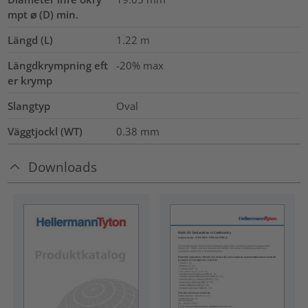
mpt ⌀ (D) min.
Längd (L)
1.22
m
Längdkrympning eft
-20% max
er krymp
Slangtyp
Oval
Väggtjockl (WT)
0.38
mm
Downloads