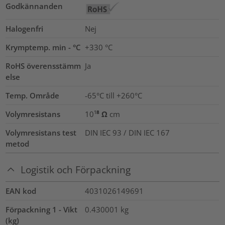
Godkännanden
Halogenfri
Nej
Krymptemp. min - °C
+330 °C
RoHS överensstämm
Ja
else
Temp. Område
-65°C till +260°C
Volymresistans
10¹⁸ Ω cm
Volymresistans test
DIN IEC 93 / DIN IEC 167
metod
Logistik och Förpackning
EAN kod
4031026149691
Förpackning 1 - Vikt
0.430001
kg
(kg)