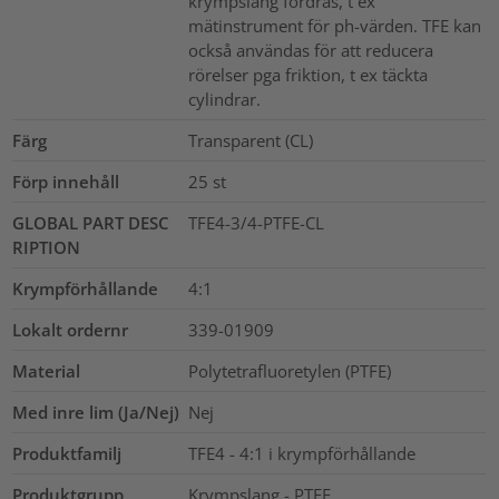
krympslang fordras, t ex
mätinstrument för ph-värden. TFE kan
också användas för att reducera
rörelser pga friktion, t ex täckta
cylindrar.
Färg
Transparent (CL)
Förp innehåll
25
st
GLOBAL PART DESC
TFE4-3/4-PTFE-CL
RIPTION
Krympförhållande
4:1
Lokalt ordernr
339-01909
Material
Polytetrafluoretylen (PTFE)
Med inre lim (Ja/Nej)
Nej
Produktfamilj
TFE4 - 4:1 i krympförhållande
Produktgrupp
Krympslang - PTFE