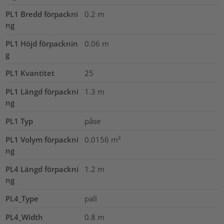
PL1 Bredd förpackni
0.2
m
ng
PL1 Höjd förpacknin
0.06
m
g
PL1 Kvantitet
25
PL1 Längd förpackni
1.3
m
ng
PL1 Typ
påse
PL1 Volym förpackni
0.0156
m³
ng
PL4 Längd förpackni
1.2
m
ng
PL4_Type
pall
PL4_Width
0.8
m