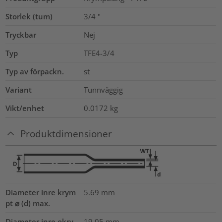
Storlek (tum)
3/4
"
Tryckbar
Nej
Typ
TFE4-3/4
Typ av förpackn.
st
Variant
Tunnväggig
Vikt/enhet
0.0172
kg
Produktdimensioner
Diameter inre krym
5.69
mm
pt ⌀ (d) max.
Diameter inre okry
19.05
mm