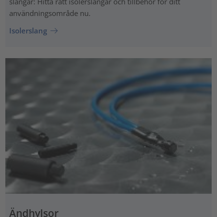
slangar: Hitta rätt isolerslangar och tillbehör för ditt
användningsområde nu.
Isolerslang
Ändhylsor