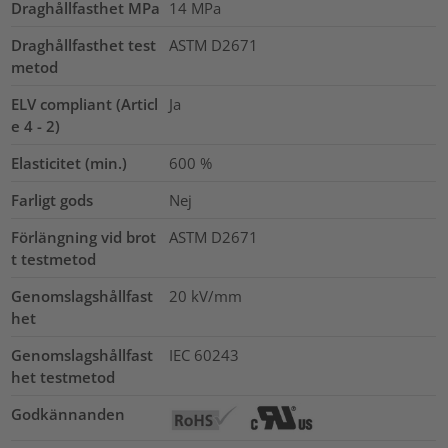
Draghållfasthet MPa
14
MPa
Draghållfasthet test
ASTM D2671
metod
ELV compliant (Articl
Ja
e 4 - 2)
Elasticitet (min.)
600
%
Farligt gods
Nej
Förlängning vid brot
ASTM D2671
t testmetod
Genomslagshållfast
20
kV/mm
het
Genomslagshållfast
IEC 60243
het testmetod
Godkännanden