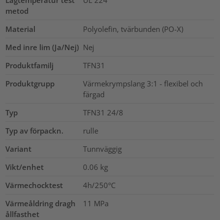
metod
Material
Polyolefin, tvärbunden (PO-X)
Med inre lim (Ja/Nej)
Nej
Produktfamilj
TFN31
Produktgrupp
Värmekrympslang 3:1 - flexibel och
färgad
Typ
TFN31 24/8
Typ av förpackn.
rulle
Variant
Tunnväggig
Vikt/enhet
0.06
kg
Värmechocktest
4h/250°C
Värmeåldring dragh
11
MPa
ållfasthet