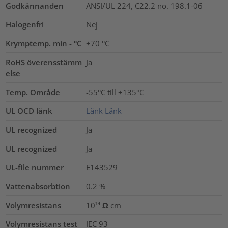
Godkännanden
ANSI/UL 224, C22.2 no. 198.1-06
Halogenfri
Nej
Krymptemp. min - °C
+70 °C
RoHS överensstämm
Ja
else
Temp. Område
-55°C till +135°C
UL OCD länk
Länk
Länk
UL recognized
Ja
UL recognized
Ja
UL-file nummer
E143529
Vattenabsorbtion
0.2
%
Volymresistans
10¹⁴ Ω cm
Volymresistans test
IEC 93