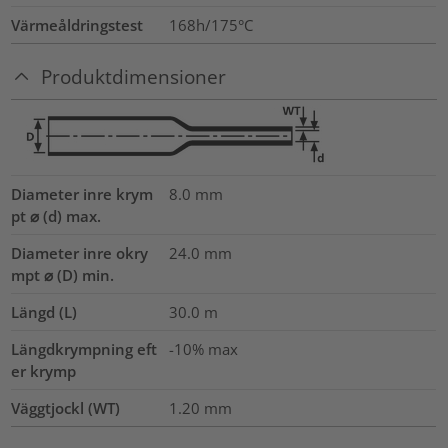
Värmeåldringstest
168h/175°C
Produktdimensioner
Diameter inre krym
8.0
mm
pt ⌀ (d) max.
Diameter inre okry
24.0
mm
mpt ⌀ (D) min.
Längd (L)
30.0
m
Längdkrympning eft
-10% max
er krymp
Väggtjockl (WT)
1.20
mm