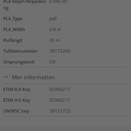
PL4 Volym förpackni
0.945
m³
ng
PL4_Type
pall
PL4_Width
0.8
m
Rullängd
30
m
Tullstatnummer
39173200
Ursprungsland
CN
Mer information
ETIM 8.0 Key
EC000217
ETIM 9.0 Key
EC000217
UNSPSC key
39121723