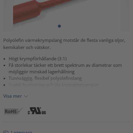
Polyolefin värmekrympslang motstår de flesta vanliga oljor,
kemikalier och vätskor.
Högt krympförhållande (3:1)
Få storlekar täcker ett brett spektrum av diametrar som
möjliggör minskad lagerhållning
Tunnväggig, flexibel polyolefinslang
Snabb krympning och låg krymptemperatur
Visa mer
Lagervara