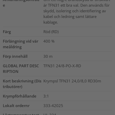
e
är TFN31 ett bra val. Den används för
skydd, isolering och identifiering av
kabel och ledning samt lättare
kablage.
Färg
Röd (RD)
Förlängning vid vär
400
%
meåldring
Förp innehåll
30
m
GLOBAL PART DESC
TFN31 24/8-PO-X-RD
RIPTION
Kort beskrivning (Dis
Krympsl TFN31 24,0/8,0 RD30m
tributörer)
Krympförhållande
3:1
Lokalt ordernr
333-42025
Lågtemperatur test
UL 224