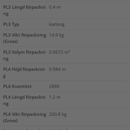
PL3 Längd förpackni
0.4
m
ng
PL3 Typ
kartong
PL3 Vikt förpackning
14.9
kg
(Gross)
PL3 Volym förpackni
0.0672
m³
ng
PL4 Höjd förpacknin
0.984
m
g
PL4 Kvantitet
2880
PL4 Längd förpackni
1.2
m
ng
PL4 Vikt förpackning
200.8
kg
(Gross)