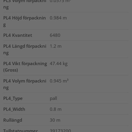
PL3 Volym förpackni
0.0575
m³
ng
PL4 Höjd förpacknin
0.984
m
g
PL4 Kvantitet
6480
PL4 Längd förpackni
1.2
m
ng
PL4 Vikt förpackning
47.44
kg
(Gross)
PL4 Volym förpackni
0.945
m³
ng
PL4_Type
pall
PL4_Width
0.8
m
Rullängd
30
m
Tullstatnummer
39173200