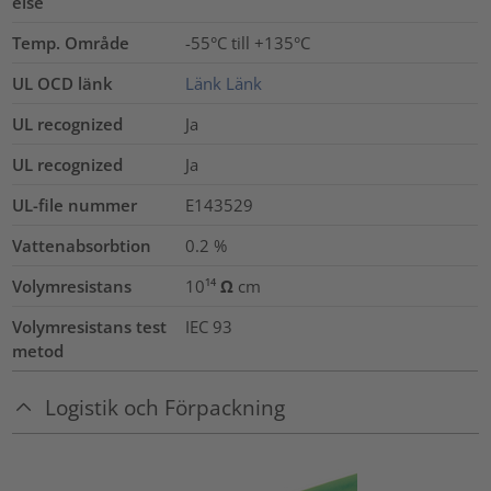
else
Temp. Område
-55°C till +135°C
UL OCD länk
Länk
Länk
UL recognized
Ja
UL recognized
Ja
UL-file nummer
E143529
Vattenabsorbtion
0.2
%
Volymresistans
10¹⁴ Ω cm
Volymresistans test
IEC 93
metod
Logistik och Förpackning