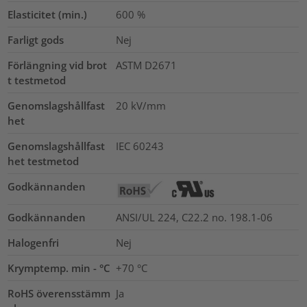
Elasticitet (min.)
600
%
Farligt gods
Nej
Förlängning vid brot
ASTM D2671
t testmetod
Genomslagshållfast
20
kV/mm
het
Genomslagshållfast
IEC 60243
het testmetod
Godkännanden
Godkännanden
ANSI/UL 224, C22.2 no. 198.1-06
Halogenfri
Nej
Krymptemp. min - °C
+70 °C
RoHS överensstämm
Ja