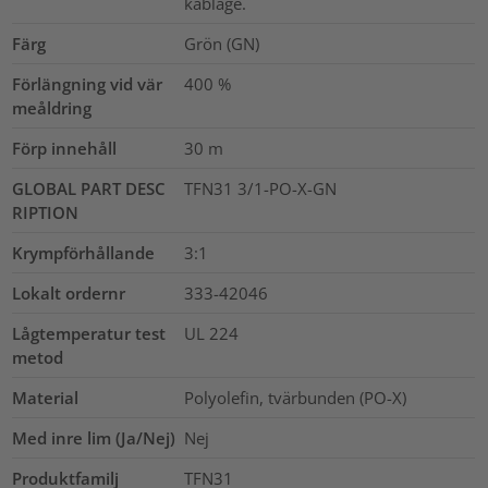
kablage.
Färg
Grön (GN)
Förlängning vid vär
400
%
meåldring
Förp innehåll
30
m
GLOBAL PART DESC
TFN31 3/1-PO-X-GN
RIPTION
Krympförhållande
3:1
Lokalt ordernr
333-42046
Lågtemperatur test
UL 224
metod
Material
Polyolefin, tvärbunden (PO-X)
Med inre lim (Ja/Nej)
Nej
Produktfamilj
TFN31