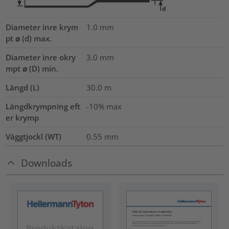
Diameter inre krym
1.0
mm
pt ⌀ (d) max.
Diameter inre okry
3.0
mm
mpt ⌀ (D) min.
Längd (L)
30.0
m
Längdkrympning eft
-10% max
er krymp
Väggtjockl (WT)
0.55
mm
Downloads