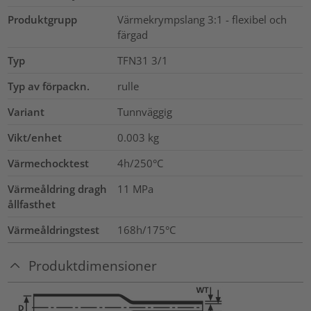
Produktgrupp
Värmekrympslang 3:1 - flexibel och
färgad
Typ
TFN31 3/1
Typ av förpackn.
rulle
Variant
Tunnväggig
Vikt/enhet
0.003
kg
Värmechocktest
4h/250°C
Värmeåldring dragh
11
MPa
ållfasthet
Värmeåldringstest
168h/175°C
Produktdimensioner