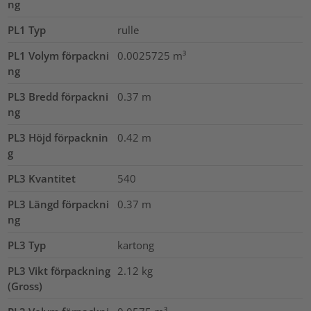
ng
PL1 Typ
rulle
PL1 Volym förpackni
0.0025725
m³
ng
PL3 Bredd förpackni
0.37
m
ng
PL3 Höjd förpacknin
0.42
m
g
PL3 Kvantitet
540
PL3 Längd förpackni
0.37
m
ng
PL3 Typ
kartong
PL3 Vikt förpackning
2.12
kg
(Gross)