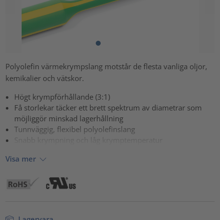
Polyolefin värmekrympslang motstår de flesta vanliga oljor,
kemikalier och vätskor.
Högt krympförhållande (3:1)
Få storlekar täcker ett brett spektrum av diametrar som
möjliggör minskad lagerhållning
Tunnväggig, flexibel polyolefinslang
Snabb krympning och låg krymptemperatur
Visa mer
Lagervara