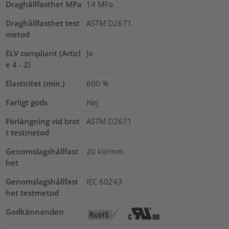
Draghållfasthet MPa
14
MPa
Draghållfasthet test
ASTM D2671
metod
ELV compliant (Articl
Ja
e 4 - 2)
Elasticitet (min.)
600
%
Farligt gods
Nej
Förlängning vid brot
ASTM D2671
t testmetod
Genomslagshållfast
20
kV/mm
het
Genomslagshållfast
IEC 60243
het testmetod
Godkännanden