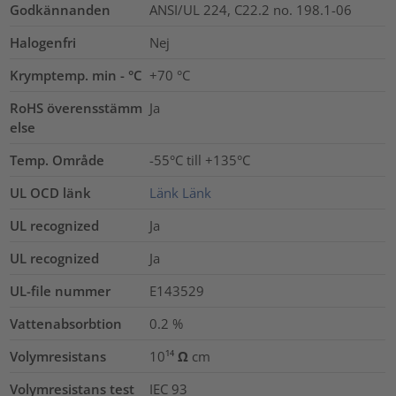
Godkännanden
ANSI/UL 224, C22.2 no. 198.1-06
Halogenfri
Nej
Krymptemp. min - °C
+70 °C
RoHS överensstämm
Ja
else
Temp. Område
-55°C till +135°C
UL OCD länk
Länk
Länk
UL recognized
Ja
UL recognized
Ja
UL-file nummer
E143529
Vattenabsorbtion
0.2
%
Volymresistans
10¹⁴ Ω cm
Volymresistans test
IEC 93