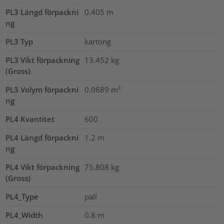
PL3 Längd förpackni
0.405
m
ng
PL3 Typ
kartong
PL3 Vikt förpackning
13.452
kg
(Gross)
PL3 Volym förpackni
0.0689
m³
ng
PL4 Kvantitet
600
PL4 Längd förpackni
1.2
m
ng
PL4 Vikt förpackning
75.808
kg
(Gross)
PL4_Type
pall
PL4_Width
0.8
m