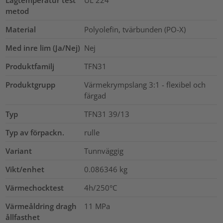
metod
Material
Polyolefin, tvärbunden (PO-X)
Med inre lim (Ja/Nej)
Nej
Produktfamilj
TFN31
Produktgrupp
Värmekrympslang 3:1 - flexibel och
färgad
Typ
TFN31 39/13
Typ av förpackn.
rulle
Variant
Tunnväggig
Vikt/enhet
0.086346
kg
Värmechocktest
4h/250°C
Värmeåldring dragh
11
MPa
ållfasthet