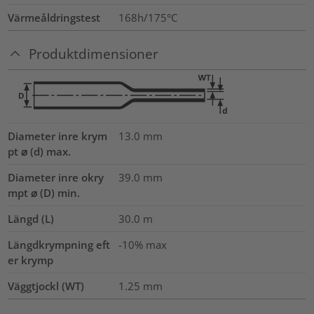
Värmeåldringstest
168h/175°C
Produktdimensioner
Diameter inre krym
13.0
mm
pt ⌀ (d) max.
Diameter inre okry
39.0
mm
mpt ⌀ (D) min.
Längd (L)
30.0
m
Längdkrympning eft
-10% max
er krymp
Väggtjockl (WT)
1.25
mm