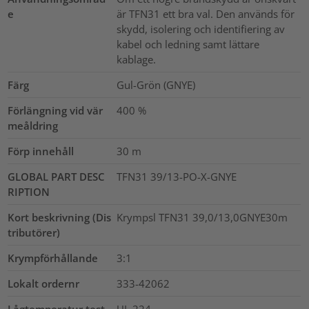
e
är TFN31 ett bra val. Den används för
skydd, isolering och identifiering av
kabel och ledning samt lättare
kablage.
Färg
Gul-Grön (GNYE)
Förlängning vid vär
400
%
meåldring
Förp innehåll
30
m
GLOBAL PART DESC
TFN31 39/13-PO-X-GNYE
RIPTION
Kort beskrivning (Dis
Krympsl TFN31 39,0/13,0GNYE30m
tributörer)
Krympförhållande
3:1
Lokalt ordernr
333-42062
Lågtemperatur test
UL 224