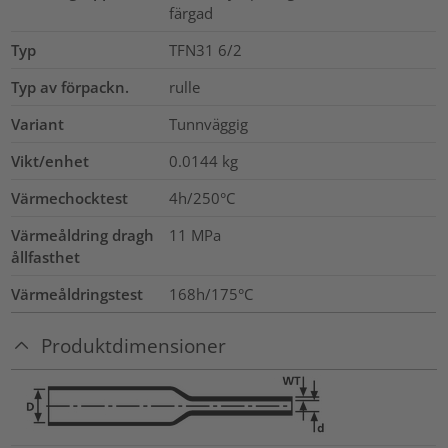
färgad
Typ
TFN31 6/2
Typ av förpackn.
rulle
Variant
Tunnväggig
Vikt/enhet
0.0144
kg
Värmechocktest
4h/250°C
Värmeåldring dragh
11
MPa
ållfasthet
Värmeåldringstest
168h/175°C
Produktdimensioner