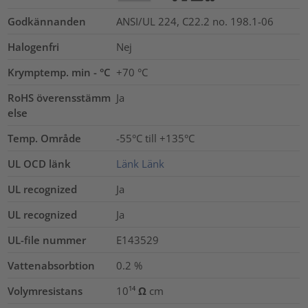
Godkännanden
ANSI/UL 224, C22.2 no. 198.1-06
Halogenfri
Nej
Krymptemp. min - °C
+70 °C
RoHS överensstämm
Ja
else
Temp. Område
-55°C till +135°C
UL OCD länk
Länk
Länk
UL recognized
Ja
UL recognized
Ja
UL-file nummer
E143529
Vattenabsorbtion
0.2
%
Volymresistans
10¹⁴ Ω cm