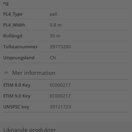
ng
PL4_Type
pall
PL4_Width
0.8
m
Rullängd
30
m
Tullstatnummer
39173200
Ursprungsland
CN
Mer information
ETIM 8.0 Key
EC000217
ETIM 9.0 Key
EC000217
UNSPSC key
39121723
Liknande produkter