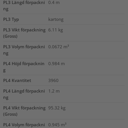
PL3 Längd förpackni
0.4
m
ng
PL3 Typ
kartong
PL3 Vikt förpackning
6.11
kg
(Gross)
PL3 Volym förpackni
0.0672
m³
ng
PL4 Höjd förpacknin
0.984
m
g
PL4 Kvantitet
3960
PL4 Längd förpackni
1.2
m
ng
PL4 Vikt förpackning
95.32
kg
(Gross)
PL4 Volym förpackni
0.945
m³