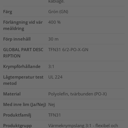
kablage.
Färg
Grön (GN)
Förlängning vid vär
400
%
meåldring
Förp innehåll
30
m
GLOBAL PART DESC
TFN31 6/2-PO-X-GN
RIPTION
Krympförhållande
3:1
Lågtemperatur test
UL 224
metod
Material
Polyolefin, tvärbunden (PO-X)
Med inre lim (Ja/Nej)
Nej
Produktfamilj
TFN31
Produktgrupp
Värmekrympslang 3:1 - flexibel och