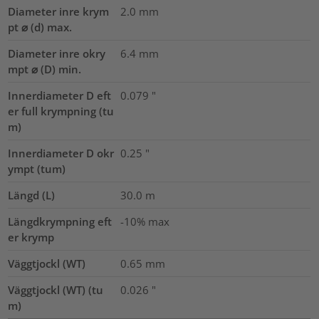
Diameter inre krym
2.0
mm
pt ⌀ (d) max.
Diameter inre okry
6.4
mm
mpt ⌀ (D) min.
Innerdiameter D eft
0.079
"
er full krympning (tu
m)
Innerdiameter D okr
0.25
"
ympt (tum)
Längd (L)
30.0
m
Längdkrympning eft
-10% max
er krymp
Väggtjockl (WT)
0.65
mm
Väggtjockl (WT) (tu
0.026
"
m)