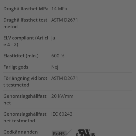
Draghållfasthet MPa
14
MPa
Draghållfasthet test
ASTM D2671
metod
ELV compliant (Articl
Ja
e 4 - 2)
Elasticitet (min.)
600
%
Farligt gods
Nej
Förlängning vid brot
ASTM D2671
t testmetod
Genomslagshållfast
20
kV/mm
het
Genomslagshållfast
IEC 60243
het testmetod
Godkännanden