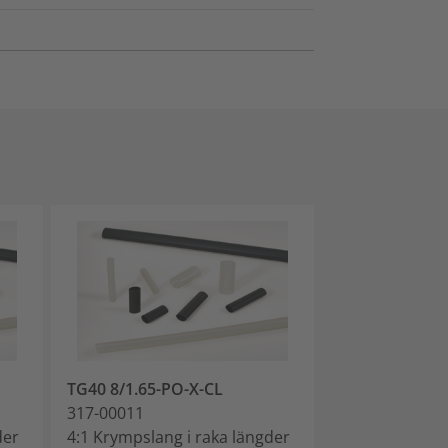
TG40 8/1.65-PO-X-CL
TG40 12/2.41-
317-00011
317-00012
der
4:1 Krympslang i raka längder
4:1 Krympslang