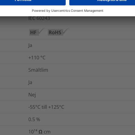
19.5
kV/mm
IEC 60243
Ja
+110 °C
Smältlim
Ja
Nej
-55°C till +125°C
0.5
%
10¹⁴ Ω cm