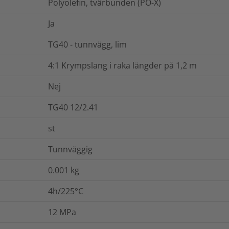
Polyolefin, tvärbunden (PO-X)
Ja
TG40 - tunnvägg, lim
4:1 Krympslang i raka längder på 1,2 m
Nej
TG40 12/2.41
st
Tunnväggig
0.001
kg
4h/225°C
12
MPa