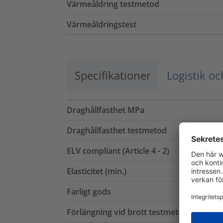
Värmeåldring testmetod
Värmeåldringstest
Specifikationer
Logistik o
Draghållfasthet MPa
Draghållfasthet testmetod
ELV compliant (Article 4 - 2)
Elasticitet (min.)
Farligt gods
Förlängning vid brott testmetod