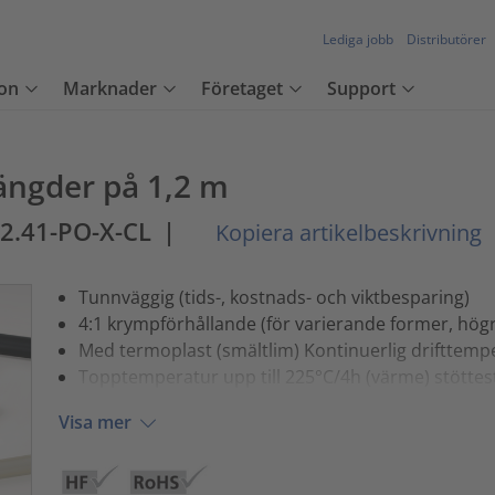
Lediga jobb
Distributörer
on
Marknader
Företaget
Support
längder på 1,2 m
/2.41-PO-X-CL
|
Kopiera artikelbeskrivning
Tunnväggig (tids-, kostnads- och viktbesparing)
4:1 krympförhållande (för varierande former, högr
Med termoplast (smältlim) Kontinuerlig drifttempe
Topptemperatur upp till 225°C/4h (värme) stöttes
Visa mer