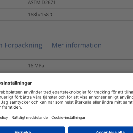
ASTM D2671
168h/158°C
ch Förpackning
Mer information
16
MPa
ASTM D2671
Ja
500
%
Nej
ASTM D2671