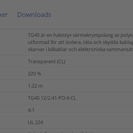
ner
Downloads
TG40 är en halvstyv värmekrympslang av polyol
utformad för att isolera, täta och skydda kablag
skarvar i bilkablar och elektroniska sammansät
Transparent (CL)
220
%
1.22
m
TG40 12/2.41-PO-X-CL
4:1
UL 224