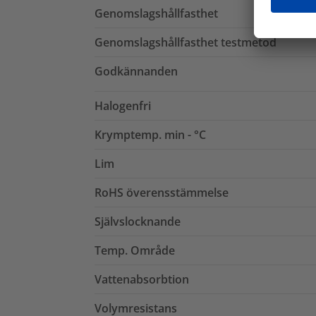
Genomslagshållfasthet
Genomslagshållfasthet testmetod
Godkännanden
Halogenfri
Krymptemp. min - °C
Lim
RoHS överensstämmelse
Självslocknande
Temp. Område
Vattenabsorbtion
Volymresistans