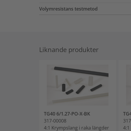
Volymresistans testmetod
Liknande produkter
TG40 6/1.27-PO-X-BK
TG4
317-00008
317
4:1 Krympslang i raka längder
4:1