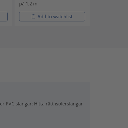
på 1,2 m
på 1,2 m
Add to watchlist
Add t
er PVC-slangar: Hitta rätt isolerslangar