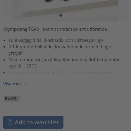
Krympslang TG40 i svart och transparent utförande.
Tunnväggig (tids-, kostnads- och viktbesparing)
4:1 krympförhållande (för varierande former, högre
yttryck)
Med termoplast (smältlim) Kontinuerlig drifttemperatur
upp till 125°C
Topptemperatur upp till 225°C/4h (värme) stöttest)
Visa mer
Add to watchlist