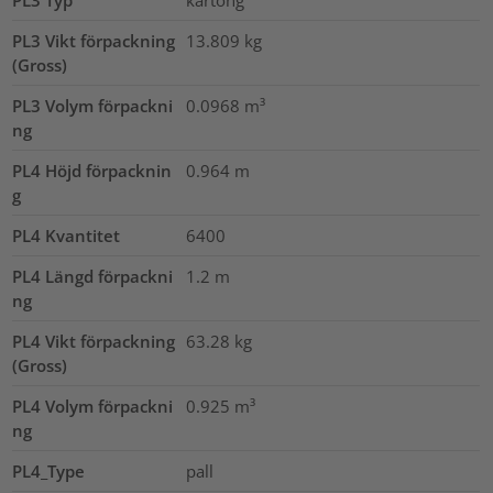
PL3 Vikt förpackning
13.809
kg
(Gross)
PL3 Volym förpackni
0.0968
m³
ng
PL4 Höjd förpacknin
0.964
m
g
PL4 Kvantitet
6400
PL4 Längd förpackni
1.2
m
ng
PL4 Vikt förpackning
63.28
kg
(Gross)
PL4 Volym förpackni
0.925
m³
ng
PL4_Type
pall