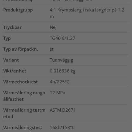
Produktgrupp
4:1 Krympslang i raka längder på 1,2
m
Tryckbar
Nej
Typ
TG40 6/1.27
Typ av förpackn.
st
Variant
Tunnväggig
Vikt/enhet
0.016636
kg
Värmechocktest
4h/225°C
Värmeåldring dragh
12
MPa
ållfasthet
Värmeåldring testm
ASTM D2671
etod
Värmeåldringstest
168h/158°C