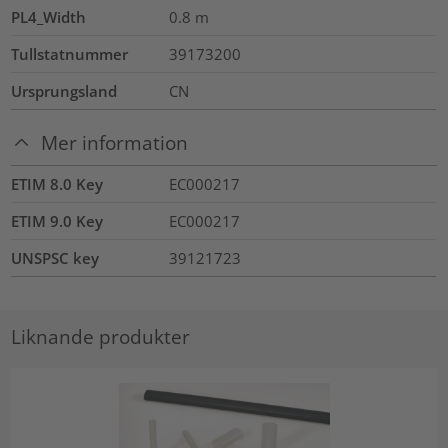
PL4_Width
0.8
m
Tullstatnummer
39173200
Ursprungsland
CN
Mer information
ETIM 8.0 Key
EC000217
ETIM 9.0 Key
EC000217
UNSPSC key
39121723
Liknande produkter