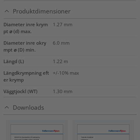
Produktdimensioner
Diameter inre krym
1.27
mm
pt ⌀ (d) max.
Diameter inre okry
6.0
mm
mpt ⌀ (D) min.
Längd (L)
1.22
m
Längdkrympning eft
+/-10% max
er krymp
Väggtjockl (WT)
1.30
mm
Downloads