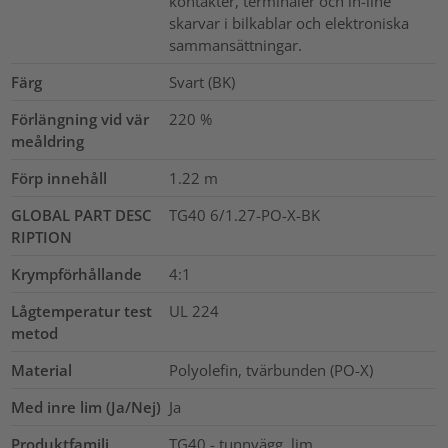
kontakter, terminaler och in-line
skarvar i bilkablar och elektroniska
sammansättningar.
Färg
Svart (BK)
Förlängning vid vär
220
%
meåldring
Förp innehåll
1.22
m
GLOBAL PART DESC
TG40 6/1.27-PO-X-BK
RIPTION
Krympförhållande
4:1
Lågtemperatur test
UL 224
metod
Material
Polyolefin, tvärbunden (PO-X)
Med inre lim (Ja/Nej)
Ja
Produktfamilj
TG40 - tunnvägg, lim