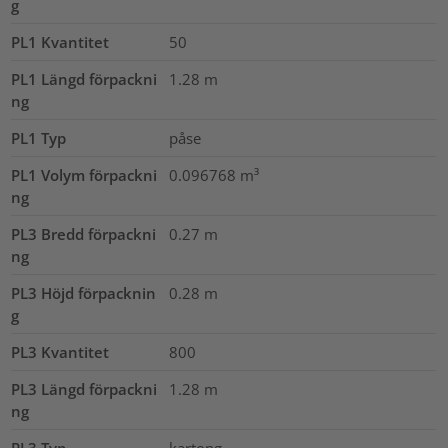
g
PL1 Kvantitet
50
PL1 Längd förpackni
1.28
m
ng
PL1 Typ
påse
PL1 Volym förpackni
0.096768
m³
ng
PL3 Bredd förpackni
0.27
m
ng
PL3 Höjd förpacknin
0.28
m
g
PL3 Kvantitet
800
PL3 Längd förpackni
1.28
m
ng
PL3 Typ
kartong