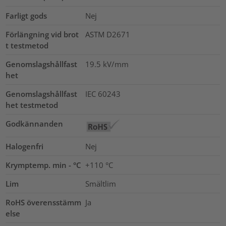
Farligt gods
Nej
Förlängning vid brot
ASTM D2671
t testmetod
Genomslagshållfast
19.5
kV/mm
het
Genomslagshållfast
IEC 60243
het testmetod
Godkännanden
Halogenfri
Nej
Krymptemp. min - °C
+110 °C
Lim
Smältlim
RoHS överensstämm
Ja
else