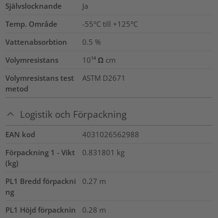
Självslocknande
Ja
Temp. Område
-55°C till +125°C
Vattenabsorbtion
0.5
%
Volymresistans
10¹⁴ Ω cm
Volymresistans test
ASTM D2671
metod
Logistik och Förpackning
EAN kod
4031026562988
Förpackning 1 - Vikt
0.831801
kg
(kg)
PL1 Bredd förpackni
0.27
m
ng
PL1 Höjd förpacknin
0.28
m