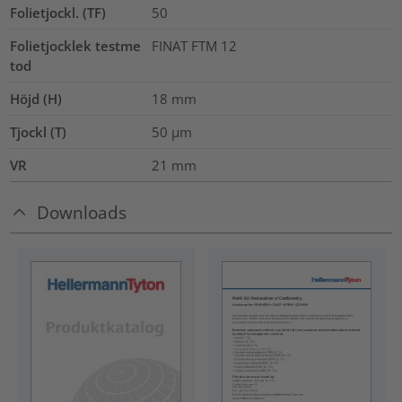
Folietjockl. (TF)
50
Folietjocklek testme
FINAT FTM 12
tod
Höjd (H)
18
mm
Tjockl (T)
50
µm
VR
21
mm
Downloads