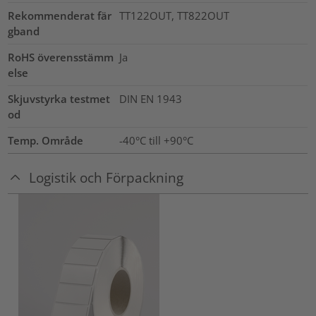
Rekommenderat fär
TT122OUT, TT822OUT
gband
RoHS överensstämm
Ja
else
Skjuvstyrka testmet
DIN EN 1943
od
Temp. Område
-40°C till +90°C
Logistik och Förpackning