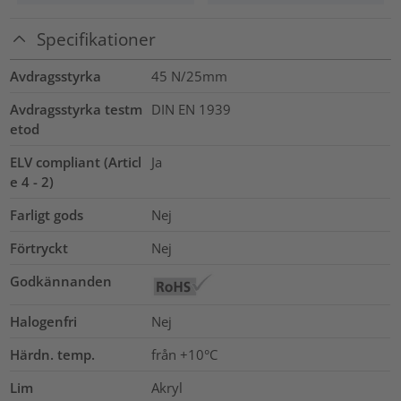
Specifikationer
Avdragsstyrka
45 N/25mm
Avdragsstyrka testm
DIN EN 1939
etod
ELV compliant (Articl
Ja
e 4 - 2)
Farligt gods
Nej
Förtryckt
Nej
Godkännanden
Halogenfri
Nej
Härdn. temp.
från +10°C
Lim
Akryl