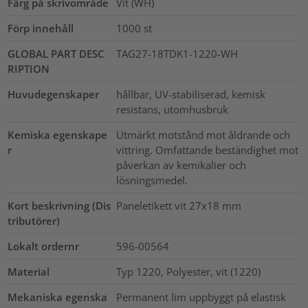
Färg på skrivområde
Vit (WH)
Förp innehåll
1000
st
GLOBAL PART DESC
TAG27-18TDK1-1220-WH
RIPTION
Huvudegenskaper
hållbar, UV-stabiliserad, kemisk
resistans, utomhusbruk
Kemiska egenskape
Utmärkt motstånd mot åldrande och
r
vittring. Omfattande beständighet mot
påverkan av kemikalier och
lösningsmedel.
Kort beskrivning (Dis
Paneletikett vit 27x18 mm
tributörer)
Lokalt ordernr
596-00564
Material
Typ 1220, Polyester, vit (1220)
Mekaniska egenska
Permanent lim uppbyggt på elastisk