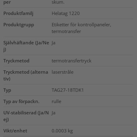
per
skum.
Produktfamilj
Helatag 1220
Produktgrupp
Etiketter för kontrollpaneler,
termotransfer
Självhäftande (Ja/Ne
Ja
j)
Tryckmetod
termotransfertryck
Tryckmetod (alterna
laserstråle
tiv)
Typ
TAG27-18TDK1
Typ av förpackn.
rulle
UV-stabiliserad (Ja/N
Ja
ej)
Vikt/enhet
0.0003
kg