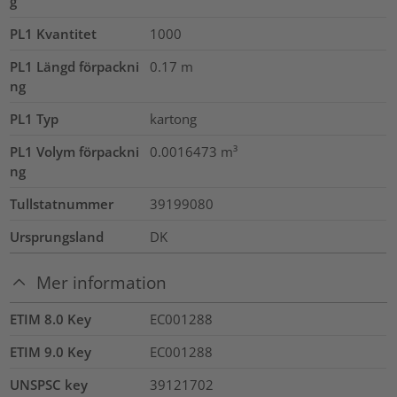
g
PL1 Kvantitet
1000
PL1 Längd förpackni
0.17
m
ng
PL1 Typ
kartong
PL1 Volym förpackni
0.0016473
m³
ng
Tullstatnummer
39199080
Ursprungsland
DK
Mer information
ETIM 8.0 Key
EC001288
ETIM 9.0 Key
EC001288
UNSPSC key
39121702