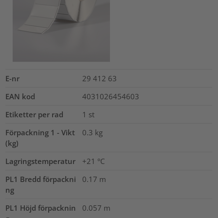
E-nr
29 412 63
EAN kod
4031026454603
Etiketter per rad
1
st
Förpackning 1 - Vikt
0.3
kg
(kg)
Lagringstemperatur
+21 °C
PL1 Bredd förpackni
0.17
m
ng
PL1 Höjd förpacknin
0.057
m