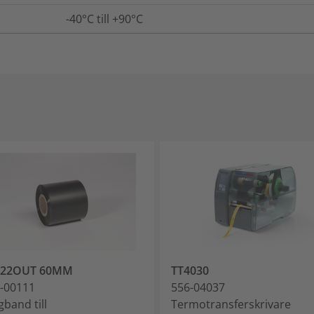
-40°C till +90°C
822OUT 60MM
TT4030
-00111
556-04037
gband till
Termotransferskrivare