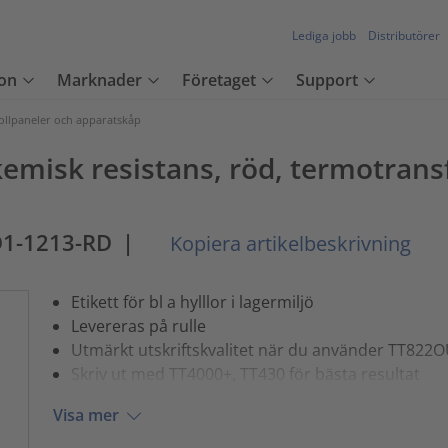
Lediga jobb
Distributörer
on
Marknader
Företaget
Support
rollpaneler och apparatskåp
emisk resistans, röd, termotrans
1-1213-RD
|
Kopiera artikelbeskrivning
Etikett för bl a hylllor i lagermiljö
Levereras på rulle
Utmärkt utskriftskvalitet när du använder TT822
Skriv ut med TT4000+, TT430 för bästa resultat
Visa mer