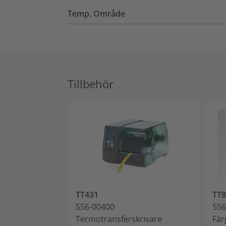
Temp. Område
Tillbehör
TT431
TT
556-00400
556
Termotransferskrivare
Fär