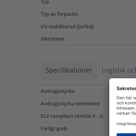
Typ
Typ av förpackn.
UV-stabiliserad (Ja/Nej)
Vikt/enhet
Specifikationer
Logistik o
Avdragsstyrka
Avdragsstyrka testmetod
ELV compliant (Article 4 - 2)
Farligt gods