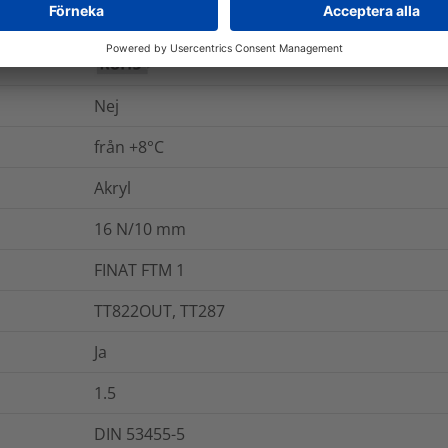
Nej
Nej
från +8°C
Akryl
16
N/10 mm
FINAT FTM 1
TT822OUT, TT287
Ja
1.5
DIN 53455-5