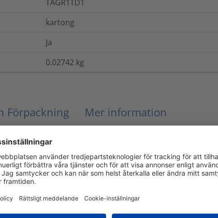
TAGR1TD1
kartong
Ja
0.02742
kg
ch Förpackning
Mer information
27 N/15 mm
DIN 53455-5
Ja
Nej