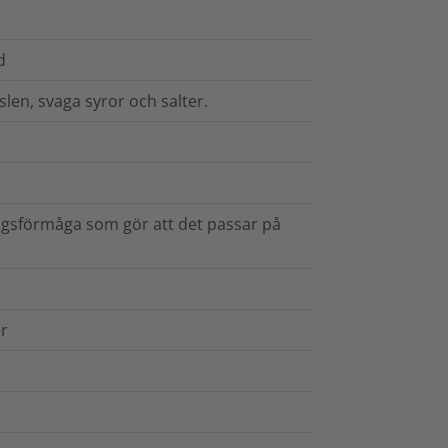
d
slen, svaga syror och salter.
ningsförmåga som gör att det passar på
r