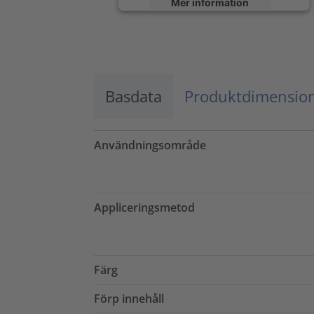
Mer information
Godkänn
powered by
Usercentrics Consent
Management Platform
Basdata
Produktdimensio
Användningsområde
Appliceringsmetod
Färg
Förp innehåll