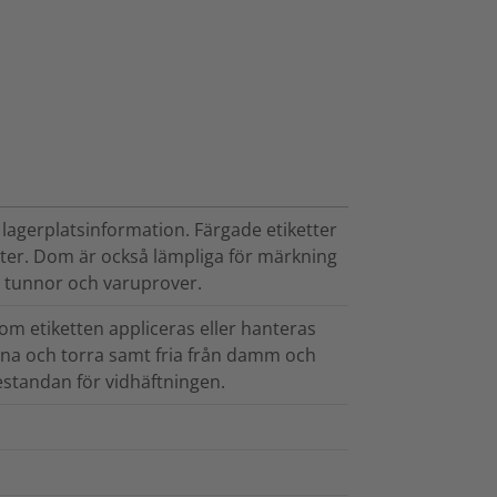
agerplatsinformation. Färgade etiketter
ter. Dom är också lämpliga för märkning
r, tunnor och varuprover.
om etiketten appliceras eller hanteras
rena och torra samt fria från damm och
estandan för vidhäftningen.