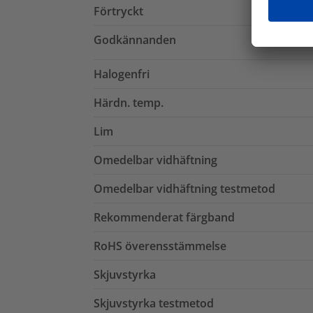
Förtryckt
Godkännanden
Halogenfri
Härdn. temp.
Lim
Omedelbar vidhäftning
Omedelbar vidhäftning testmetod
Rekommenderat färgband
RoHS överensstämmelse
Skjuvstyrka
Skjuvstyrka testmetod