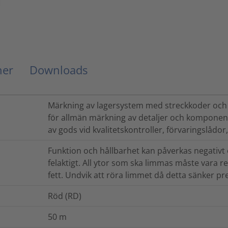
ner
Downloads
Märkning av lagersystem med streckkoder och l
för allmän märkning av detaljer och komponen
av gods vid kvalitetskontroller, förvaringslådo
Funktion och hållbarhet kan påverkas negativt 
felaktigt. All ytor som ska limmas måste vara 
fett. Undvik att röra limmet då detta sänker pr
Röd (RD)
50
m