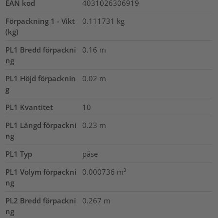
EAN kod
4031026306919
Förpackning 1 - Vikt
0.111731
kg
(kg)
PL1 Bredd förpackni
0.16
m
ng
PL1 Höjd förpacknin
0.02
m
g
PL1 Kvantitet
10
PL1 Längd förpackni
0.23
m
ng
PL1 Typ
påse
PL1 Volym förpackni
0.000736
m³
ng
PL2 Bredd förpackni
0.267
m
ng