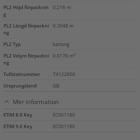
PL2 Höjd förpacknin
0.216
m
g
PL2 Längd förpackni
0.3048
m
ng
PL2 Typ
kartong
PL2 Volym förpackni
0.0176
m³
ng
Tullstatnummer
74122000
Ursprungsland
GB
Mer information
ETIM 8.0 Key
EC001180
ETIM 9.0 Key
EC001180