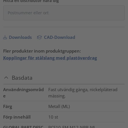
Hitta en distributör nära dig
Downloads
CAD-Download
Fler produkter inom produktgruppen:
Kopplingar för stålslang med plastöverdrag
Basdata
Användningsområd
Fast utvändig gänga, nickelpläterad
e
mässing.
Färg
Metall (ML)
Förp innehåll
10
st
GLOBAL PART DESC
PCS10-FM-M12-NPB-ML