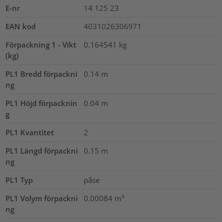
E-nr
14 125 23
EAN kod
4031026306971
Förpackning 1 - Vikt
0.164541
kg
(kg)
PL1 Bredd förpackni
0.14
m
ng
PL1 Höjd förpacknin
0.04
m
g
PL1 Kvantitet
2
PL1 Längd förpackni
0.15
m
ng
PL1 Typ
påse
PL1 Volym förpackni
0.00084
m³
ng