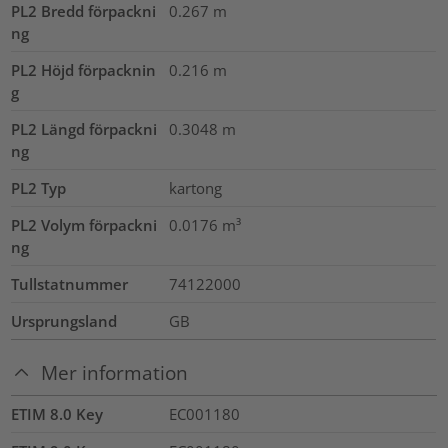
PL2 Bredd förpackni
0.267
m
ng
PL2 Höjd förpacknin
0.216
m
g
PL2 Längd förpackni
0.3048
m
ng
PL2 Typ
kartong
PL2 Volym förpackni
0.0176
m³
ng
Tullstatnummer
74122000
Ursprungsland
GB
Mer information
ETIM 8.0 Key
EC001180