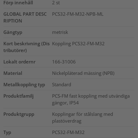
Förp innehåll
2
st
GLOBAL PART DESC
PCS32-FM-M32-NPB-ML
RIPTION
Gängtyp
metrisk
Kort beskrivning (Dis
Koppling PCS32-FM-M32
tributörer)
Lokalt ordernr
166-31006
Material
Nickelpläterad mässing (NPB)
Metallkoppling typ
Standard
Produktfamilj
PCS-FM fast koppling med utvändiga
gängor, IP54
Produktgrupp
Kopplingar för stålslang med
plastöverdrag
Typ
PCS32-FM-M32