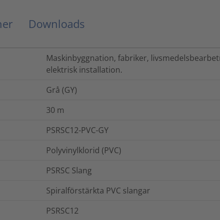
ner
Downloads
Maskinbyggnation, fabriker, livsmedelsbearbe
elektrisk installation.
Grå (GY)
30
m
PSRSC12-PVC-GY
Polyvinylklorid (PVC)
PSRSC Slang
Spiralförstärkta PVC slangar
PSRSC12