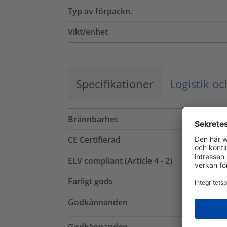
Typ av förpackn.
Vikt/enhet
Specifikationer
Logistik o
Brännbarhet
CE Certifierad
ELV compliant (Article 4 - 2)
Farligt gods
Godkännanden