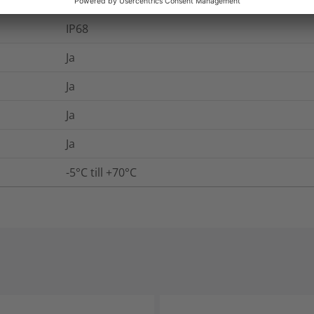
EU 10/2011
IP68
Ja
Ja
Ja
Ja
-5°C till +70°C