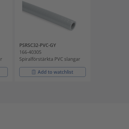
PSRSC32-PVC-GY
PSRSC40-PVC-
166-40305
166-40306
ar
Spiralförstärkta PVC slangar
Spiralförstärk
Add to watchlist
Add t