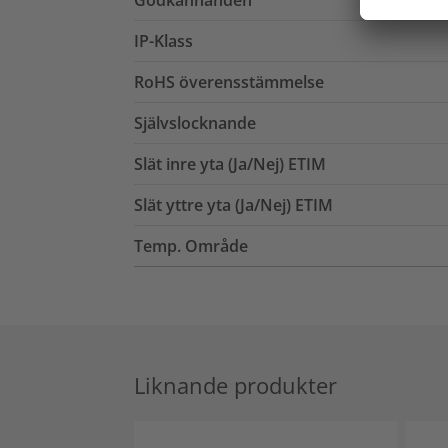
Godkännanden
IP-Klass
RoHS överensstämmelse
Självslocknande
Slät inre yta (Ja/Nej) ETIM
Slät yttre yta (Ja/Nej) ETIM
Temp. Område
Liknande produkter