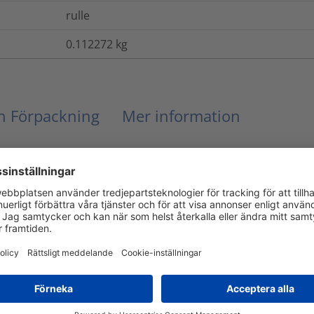
rulle
0.112272
kg
ch Förpackning
Mer information
EN IEC 61386
Ja
Ja
Nej