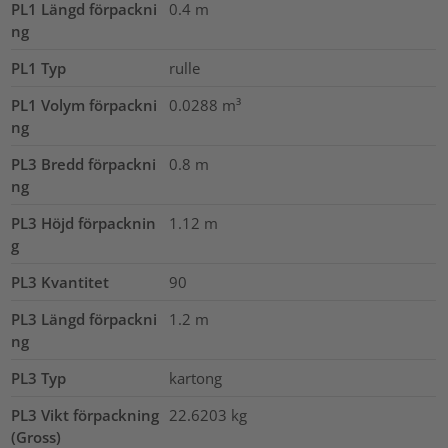
PL1 Längd förpackni
0.4
m
ng
PL1 Typ
rulle
PL1 Volym förpackni
0.0288
m³
ng
PL3 Bredd förpackni
0.8
m
ng
PL3 Höjd förpacknin
1.12
m
g
PL3 Kvantitet
90
PL3 Längd förpackni
1.2
m
ng
PL3 Typ
kartong
PL3 Vikt förpackning
22.6203
kg
(Gross)