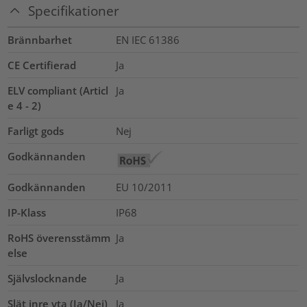
Specifikationer
Brännbarhet
EN IEC 61386
CE Certifierad
Ja
ELV compliant (Articl
Ja
e 4 - 2)
Farligt gods
Nej
Godkännanden
Godkännanden
EU 10/2011
IP-Klass
IP68
RoHS överensstämm
Ja
else
Självslocknande
Ja
Slät inre yta (Ja/Nej)
Ja