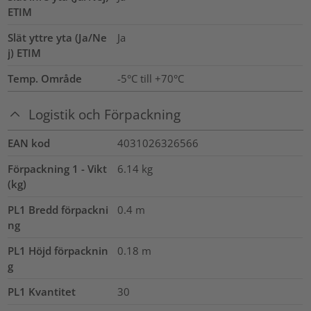
ETIM
Slät yttre yta (Ja/Ne
Ja
j) ETIM
Temp. Område
-5°C till +70°C
Logistik och Förpackning
EAN kod
4031026326566
Förpackning 1 - Vikt
6.14
kg
(kg)
PL1 Bredd förpackni
0.4
m
ng
PL1 Höjd förpacknin
0.18
m
g
PL1 Kvantitet
30