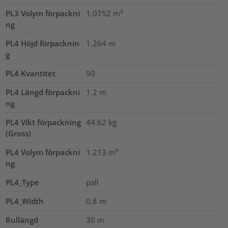
PL3 Volym förpackni
1.0752
m³
ng
PL4 Höjd förpacknin
1.264
m
g
PL4 Kvantitet
90
PL4 Längd förpackni
1.2
m
ng
PL4 Vikt förpackning
44.62
kg
(Gross)
PL4 Volym förpackni
1.213
m³
ng
PL4_Type
pall
PL4_Width
0.8
m
Rullängd
30
m