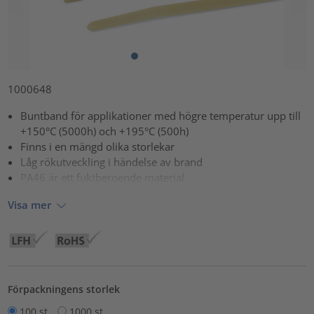
1000648
Buntband för applikationer med högre temperatur upp till
+150°C (5000h) och +195°C (500h)
Finns i en mängd olika storlekar
Låg rökutveckling i händelse av brand
PA46 är ett fuktberoende material
Visa mer
Förpackningens storlek
100 st
1000 st