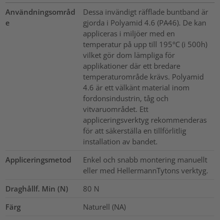
Användningsområd
Dessa invändigt räfflade buntband är
e
gjorda i Polyamid 4.6 (PA46). De kan
appliceras i miljöer med en
temperatur på upp till 195°C (i 500h)
vilket gör dom lämpliga för
applikationer där ett bredare
temperaturområde krävs. Polyamid
4.6 är ett välkänt material inom
fordonsindustrin, tåg och
vitvaruområdet. Ett
appliceringsverktyg rekommenderas
för att säkerställa en tillförlitlig
installation av bandet.
Appliceringsmetod
Enkel och snabb montering manuellt
eller med HellermannTytons verktyg.
Draghållf. Min (N)
80
N
Färg
Naturell (NA)