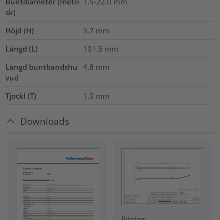
Buntdiameter (metri
1.5-22.0
mm
sk)
Höjd (H)
3.7
mm
Längd (L)
101.6
mm
Längd buntbandshu
4.8
mm
vud
Tjockl (T)
1.0
mm
Downloads
Ritning