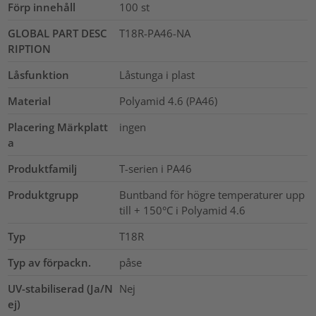
Förp innehåll
100
st
GLOBAL PART DESC
T18R-PA46-NA
RIPTION
Låsfunktion
Låstunga i plast
Material
Polyamid 4.6 (PA46)
Placering Märkplatt
ingen
a
Produktfamilj
T-serien i PA46
Produktgrupp
Buntband för högre temperaturer upp
till + 150°C i Polyamid 4.6
Typ
T18R
Typ av förpackn.
påse
UV-stabiliserad (Ja/N
Nej
ej)