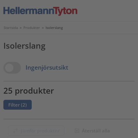
Startsida
>
Produkter
>
Isolerslang
Isolerslang
View Options
Ingenjörsutsikt
25 produkter
Filter (
2
)
Jämför produkter
Återställ alla