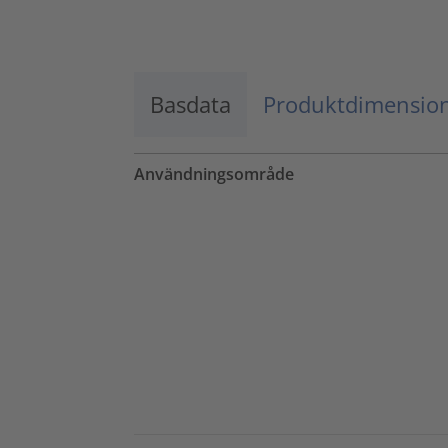
Godkänn
powered by
Usercentrics Consent
Management Platform
Basdata
Produktdimensio
Användningsområde