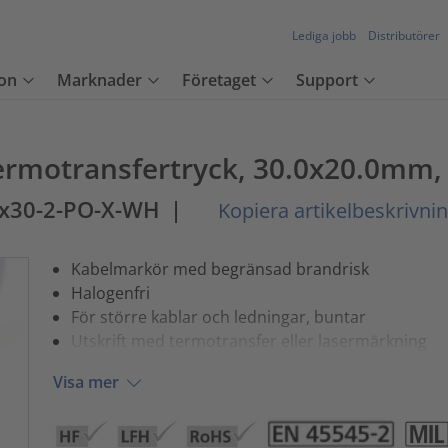
Lediga jobb
Distributörer
on
Marknader
Företaget
Support
ermotransfertryck, 30.0x20.0mm, 
x30-2-PO-X-WH
|
Kopiera artikelbeskrivni
Kabelmarkör med begränsad brandrisk
Halogenfri
För större kablar och ledningar, buntar
Utskrift med termotransfer eller lasermärkning
Visa mer