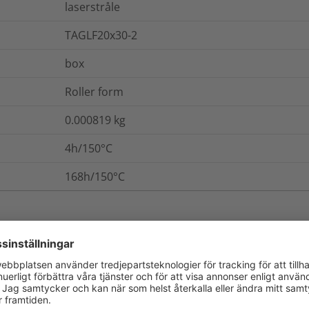
laserstråle
TAGLF20x30-2
box
Roller form
0.000819
kg
4h/150°C
168h/150°C
ch Förpackning
Mer information
Ja