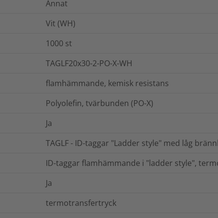
Annat
Vit (WH)
1000
st
TAGLF20x30-2-PO-X-WH
flamhämmande, kemisk resistans
Polyolefin, tvärbunden (PO-X)
Ja
TAGLF - ID-taggar "Ladder style" med låg brän
ID-taggar flamhämmande i "ladder style", term
Ja
termotransfertryck