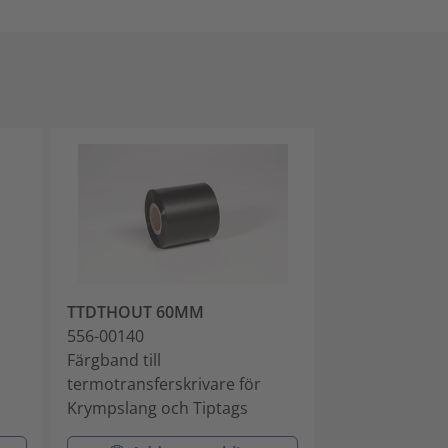
TTDTHOUT 60MM
TT4030
556-00140
556-04037
Färgband till
Termotransfer
termotransferskrivare för
Krympslang och Tiptags