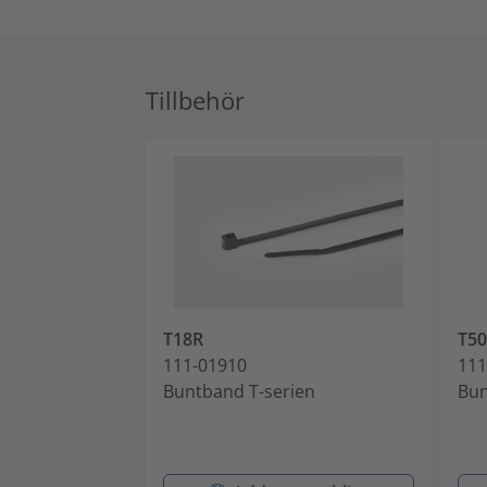
Tillbehör
T18R
T5
111-01910
111
Buntband T-serien
Bun