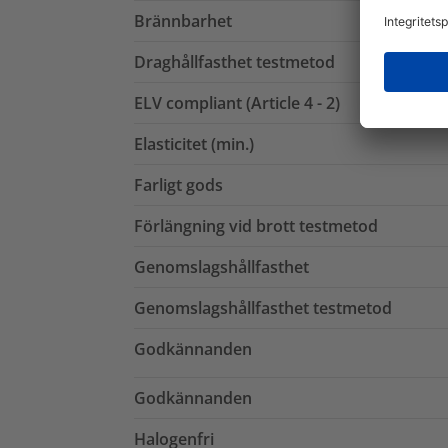
Brännbarhet
Draghållfasthet testmetod
ELV compliant (Article 4 - 2)
Elasticitet (min.)
Farligt gods
Förlängning vid brott testmetod
Genomslagshållfasthet
Genomslagshållfasthet testmetod
Godkännanden
Godkännanden
Halogenfri