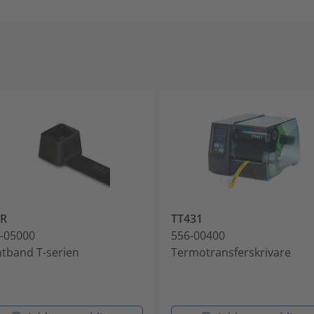
0R
TT431
-05000
556-00400
tband T-serien
Termotransferskrivare