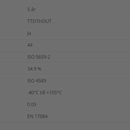
5 år
TTDTHOUT
Ja
44
ISO 5659-2
34.9
%
ISO 4589
-40°C till +105°C
0.03
EN 17084