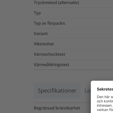
Tryckmetod (alternativ)
Typ
Typ av förpackn.
Variant
Vikt/enhet
Värmechocktest
Värmeåldringstest
Specifikationer
Logistik o
Begränsad brännbarhet