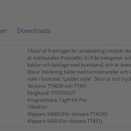
ner
Downloads
TAGLF är framtaget för användning i miljöer d
är tvärbunden Polyolefin, fri från halogener och
kablar och kablage med buntband, och är även 
klarar märkning både med termotransfer och l
rulle i formatet "Ladder style". Skriv ut och tryc
Skrivare: TT4030 och TT431
Färgband: TTDTHOUT
Programvara: TagPrint Pro
Tillbehör:
Klippare S4000 (För skrivare TT4030)
Klippare S430 (För skrivare TT431)