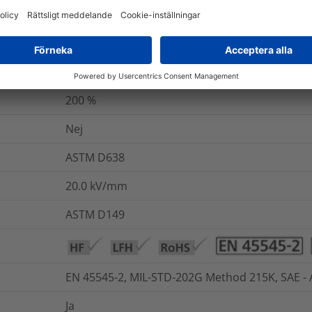
ASTM D635
ASTM D638
Ja
200
%
Nej
ASTM D638
20.0
kV/mm
ASTM D149
EN 45545-2, MIL-STD-202G Method 215K, SAE -
Ja