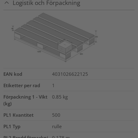
Logistik och Förpackning
EAN kod
4031026622125
Etiketter per rad
1
Förpackning 1 - Vikt
0.85
kg
(kg)
PL1 Kvantitet
500
PL1 Typ
rulle
PL2 Bredd förpackni
0.178
m