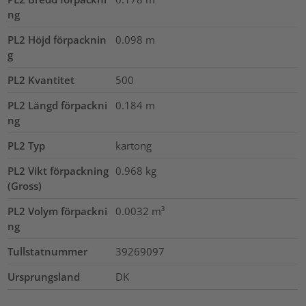
ng
PL2 Höjd förpacknin
0.098
m
g
PL2 Kvantitet
500
PL2 Längd förpackni
0.184
m
ng
PL2 Typ
kartong
PL2 Vikt förpackning
0.968
kg
(Gross)
PL2 Volym förpackni
0.0032
m³
ng
Tullstatnummer
39269097
Ursprungsland
DK