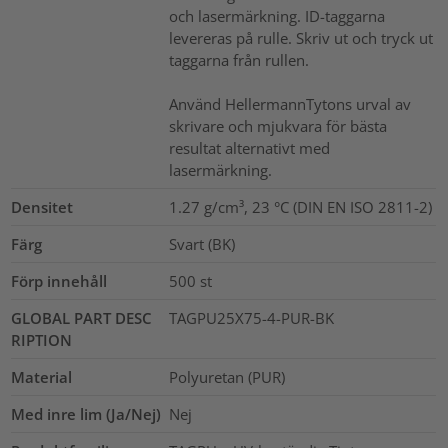
och lasermärkning. ID-taggarna
levereras på rulle. Skriv ut och tryck ut
taggarna från rullen.
Använd HellermannTytons urval av
skrivare och mjukvara för bästa
resultat alternativt med
lasermärkning.
Densitet
1.27 g/cm³, 23 °C (DIN EN ISO 2811-2)
Färg
Svart (BK)
Förp innehåll
500
st
GLOBAL PART DESC
TAGPU25X75-4-PUR-BK
RIPTION
Material
Polyuretan (PUR)
Med inre lim (Ja/Nej)
Nej