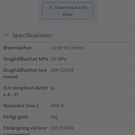
Download and
View
Specifikationer
Brännbarhet
UL94 V0 (3mm)
Draghållfasthet MPa
30
MPa
Draghållfasthet test
DIN 53504
metod
ELV compliant (Articl
Ja
e 4 - 2)
Elasticitet (min.)
400
%
Farligt gods
Nej
Förlängning vid brot
DIN 53504
t testmetod