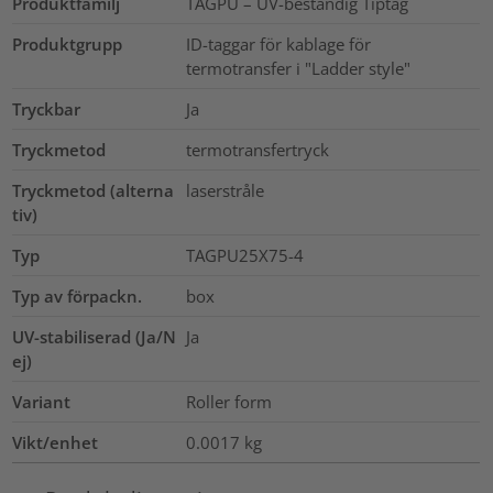
Produktfamilj
TAGPU – UV-beständig Tiptag
Produktgrupp
ID-taggar för kablage för
termotransfer i "Ladder style"
Tryckbar
Ja
Tryckmetod
termotransfertryck
Tryckmetod (alterna
laserstråle
tiv)
Typ
TAGPU25X75-4
Typ av förpackn.
box
UV-stabiliserad (Ja/N
Ja
ej)
Variant
Roller form
Vikt/enhet
0.0017
kg