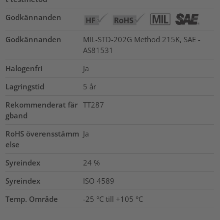
Godkännanden
Godkännanden
MIL-STD-202G Method 215K, SAE -
AS81531
Halogenfri
Ja
Lagringstid
5 år
Rekommenderat fär
TT287
gband
RoHS överensstämm
Ja
else
Syreindex
24
%
Syreindex
ISO 4589
Temp. Område
-25 °C till +105 °C