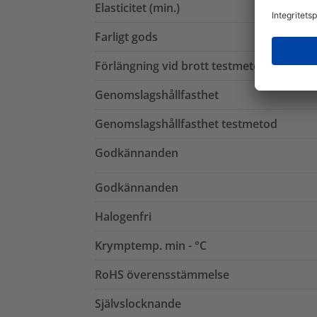
Elasticitet (min.)
Farligt gods
Förlängning vid brott testmetod
Genomslagshållfasthet
Genomslagshållfasthet testmetod
Godkännanden
Godkännanden
Halogenfri
Krymptemp. min - °C
RoHS överensstämmelse
Självslocknande