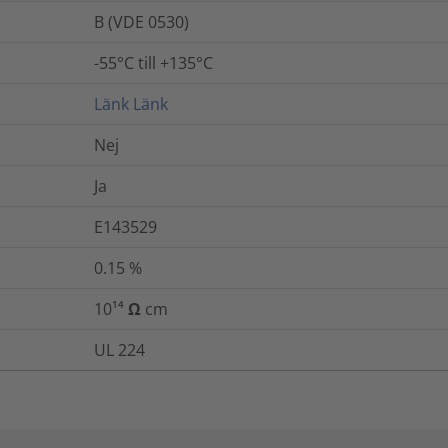
B (VDE 0530)
-55°C till +135°C
Länk
Länk
Nej
Ja
E143529
0.15
%
10¹⁴ Ω cm
UL 224