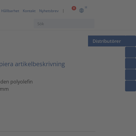
SE
0
Hållbarhet
Kontakt
Nyhetsbrev
Distributörer
iera artikelbeskrivning
nden polyolefin
0 mm