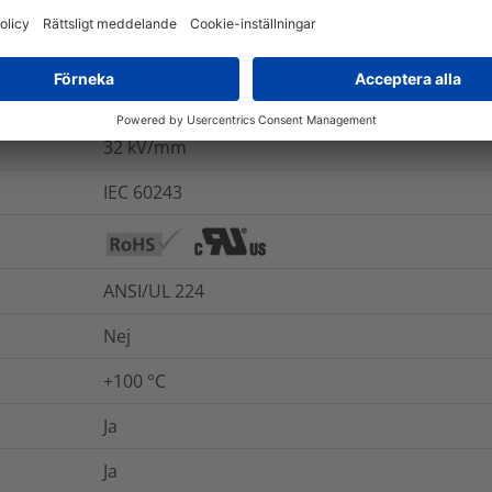
800
%
Nej
ASTM D2671
32
kV/mm
IEC 60243
ANSI/UL 224
Nej
+100 °C
Ja
Ja