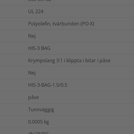
UL 224
Polyolefin, tvärbunden (PO-X)
Nej
HIS-3 BAG
Krympslang 3:1 i klippta i bitar i påse
Nej
HIS-3-BAG-1.5/0.5
påse
Tunnväggig
0.0005
kg
4h/250°C