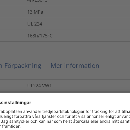
13
MPa
UL 224
168h/175°C
ch Förpackning
Mer information
UL224 VW1
14
MPa
ASTM D2671
Ja