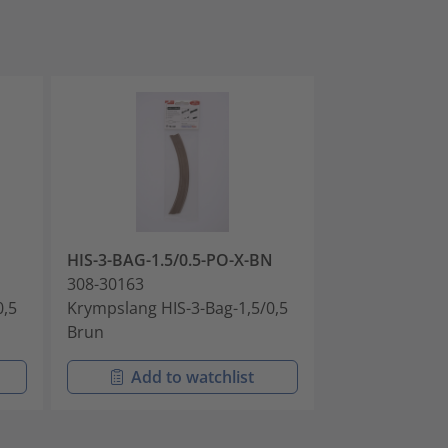
U
HIS-3-BAG-1.5/0.5-PO-X-BN
HIS-3-BAG-1.5
308-30163
308-30164
0,5
Krympslang HIS-3-Bag-1,5/0,5
Krympslang HI
Brun
Transparent
Add to watchlist
Add t