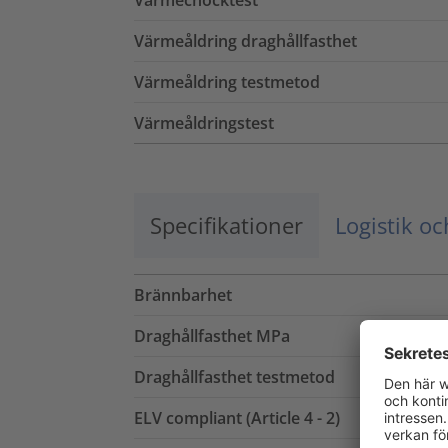
Värmeåldring draghållfasthet
Värmeåldring testmetod
Värmeåldringstest
Specifikationer
Logistik o
Brännbarhet
Draghållfasthet MPa
Draghållfasthet testmetod
ELV compliant (Article 4 - 2)