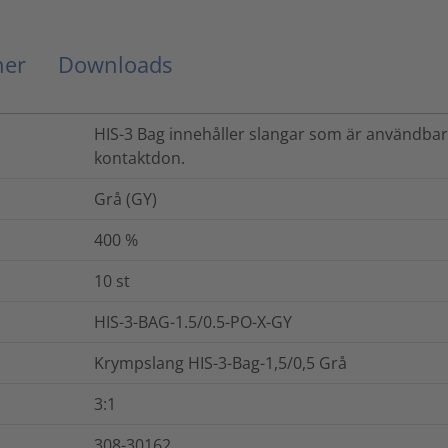
ner
Downloads
HIS-3 Bag innehåller slangar som är användbara
kontaktdon.
Grå (GY)
400
%
10
st
HIS-3-BAG-1.5/0.5-PO-X-GY
Krympslang HIS-3-Bag-1,5/0,5 Grå
3:1
308-30162