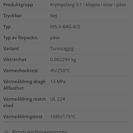
Produktgrupp
Krympslang 3:1 i klippta i bitar i påse
Tryckbar
Nej
Typ
HIS-3-BAG-6/2
Typ av förpackn.
påse
Variant
Tunnväggig
Vikt/enhet
0.002294
kg
Värmechocktest
4h/250°C
Värmeåldring dragh
13
MPa
ållfasthet
Värmeåldring testm
UL 224
etod
Värmeåldringstest
168h/175°C
Produktdimensioner