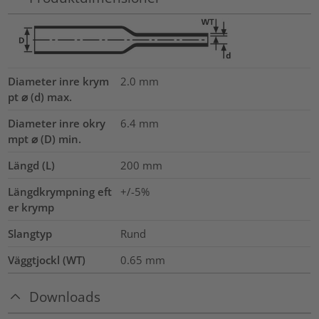
Diameter inre krym
2.0
mm
pt ⌀ (d) max.
Diameter inre okry
6.4
mm
mpt ⌀ (D) min.
Längd (L)
200
mm
Längdkrympning eft
+/-5%
er krymp
Slangtyp
Rund
Väggtjockl (WT)
0.65
mm
Downloads