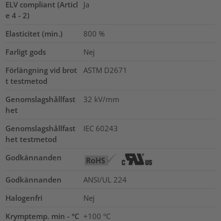
ELV compliant (Articl
Ja
e 4 - 2)
Elasticitet (min.)
800
%
Farligt gods
Nej
Förlängning vid brot
ASTM D2671
t testmetod
Genomslagshållfast
32
kV/mm
het
Genomslagshållfast
IEC 60243
het testmetod
Godkännanden
Godkännanden
ANSI/UL 224
Halogenfri
Nej
Krymptemp. min - °C
+100 °C