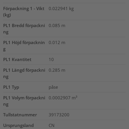
Förpackning 1 - Vikt
0.022941
kg
(kg)
PL1 Bredd förpackni
0.085
m
ng
PL1 Höjd förpacknin
0.012
m
g
PL1 Kvantitet
10
PL1 Längd förpackni
0.285
m
ng
PL1 Typ
påse
PL1 Volym förpackni
0.0002907
m³
ng
Tullstatnummer
39173200
Ursprungsland
CN