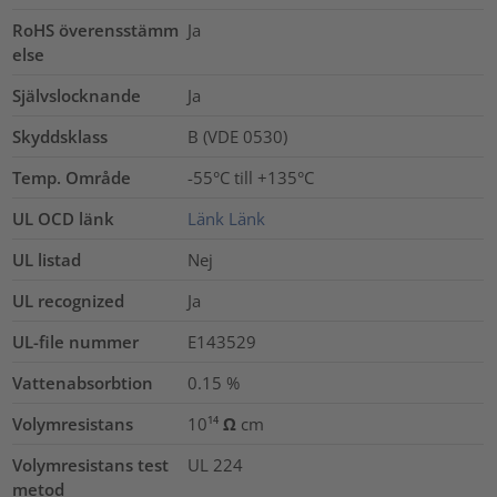
RoHS överensstämm
Ja
else
Självslocknande
Ja
Skyddsklass
B (VDE 0530)
Temp. Område
-55°C till +135°C
UL OCD länk
Länk
Länk
UL listad
Nej
UL recognized
Ja
UL-file nummer
E143529
Vattenabsorbtion
0.15
%
Volymresistans
10¹⁴ Ω cm
Volymresistans test
UL 224
metod