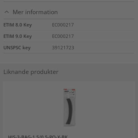
Mer information
ETIM 8.0 Key
EC000217
ETIM 9.0 Key
EC000217
UNSPSC key
39121723
Liknande produkter
HIS-3-BAG-1.5/0.5-PO-X-BK