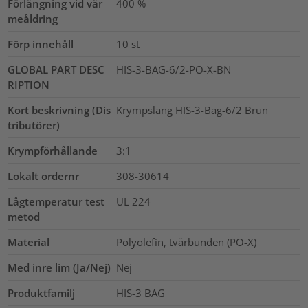
Förlängning vid vär
400
%
meåldring
Förp innehåll
10
st
GLOBAL PART DESC
HIS-3-BAG-6/2-PO-X-BN
RIPTION
Kort beskrivning (Dis
Krympslang HIS-3-Bag-6/2 Brun
tributörer)
Krympförhållande
3:1
Lokalt ordernr
308-30614
Lågtemperatur test
UL 224
metod
Material
Polyolefin, tvärbunden (PO-X)
Med inre lim (Ja/Nej)
Nej
Produktfamilj
HIS-3 BAG