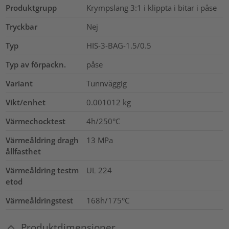
Produktgrupp
Krympslang 3:1 i klippta i bitar i påse
Tryckbar
Nej
Typ
HIS-3-BAG-1.5/0.5
Typ av förpackn.
påse
Variant
Tunnväggig
Vikt/enhet
0.001012
kg
Värmechocktest
4h/250°C
Värmeåldring dragh
13
MPa
ållfasthet
Värmeåldring testm
UL 224
etod
Värmeåldringstest
168h/175°C
Produktdimensioner