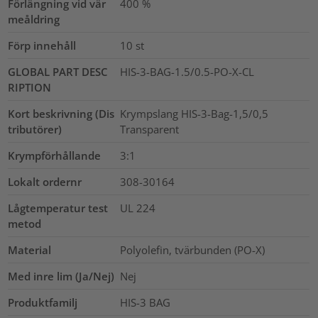
Förlängning vid vär
400
%
meåldring
Förp innehåll
10
st
GLOBAL PART DESC
HIS-3-BAG-1.5/0.5-PO-X-CL
RIPTION
Kort beskrivning (Dis
Krympslang HIS-3-Bag-1,5/0,5
tributörer)
Transparent
Krympförhållande
3:1
Lokalt ordernr
308-30164
Lågtemperatur test
UL 224
metod
Material
Polyolefin, tvärbunden (PO-X)
Med inre lim (Ja/Nej)
Nej
Produktfamilj
HIS-3 BAG