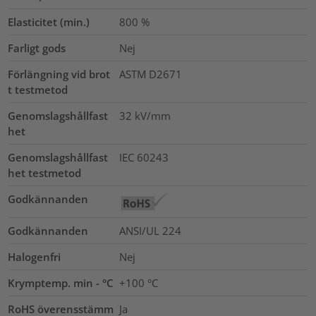
Elasticitet (min.)
800
%
Farligt gods
Nej
Förlängning vid brot
ASTM D2671
t testmetod
Genomslagshållfast
32
kV/mm
het
Genomslagshållfast
IEC 60243
het testmetod
Godkännanden
Godkännanden
ANSI/UL 224
Halogenfri
Nej
Krymptemp. min - °C
+100 °C
RoHS överensstämm
Ja