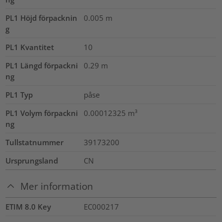
PL1 Höjd förpacknin
0.005
m
g
PL1 Kvantitet
10
PL1 Längd förpackni
0.29
m
ng
PL1 Typ
påse
PL1 Volym förpackni
0.00012325
m³
ng
Tullstatnummer
39173200
Ursprungsland
CN
Mer information
ETIM 8.0 Key
EC000217