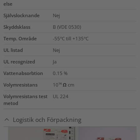
else
Självslocknande
Nej
Skyddsklass
B (VDE 0530)
Temp. Område
-55°C till +135°C
UL listad
Nej
UL recognized
Ja
Vattenabsorbtion
0.15
%
Volymresistans
10¹⁴ Ω cm
Volymresistans test
UL 224
metod
Logistik och Förpackning