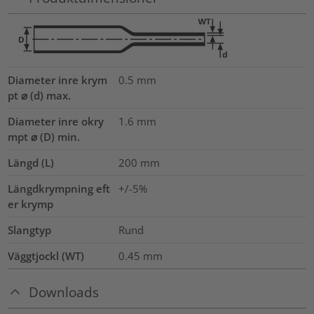
Diameter inre krym
0.5
mm
pt ⌀ (d) max.
Diameter inre okry
1.6
mm
mpt ⌀ (D) min.
Längd (L)
200
mm
Längdkrympning eft
+/-5%
er krymp
Slangtyp
Rund
Väggtjockl (WT)
0.45
mm
Downloads