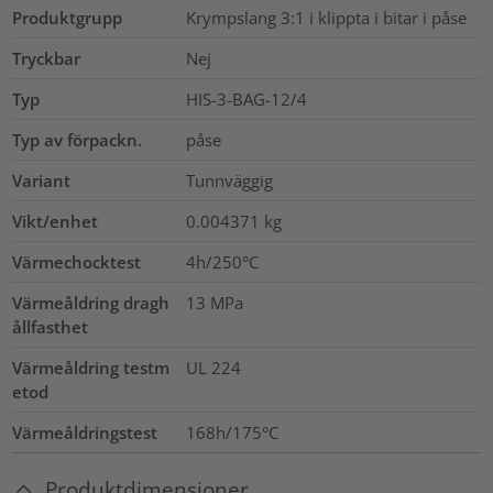
Produktgrupp
Krympslang 3:1 i klippta i bitar i påse
Tryckbar
Nej
Typ
HIS-3-BAG-12/4
Typ av förpackn.
påse
Variant
Tunnväggig
Vikt/enhet
0.004371
kg
Värmechocktest
4h/250°C
Värmeåldring dragh
13
MPa
ållfasthet
Värmeåldring testm
UL 224
etod
Värmeåldringstest
168h/175°C
Produktdimensioner