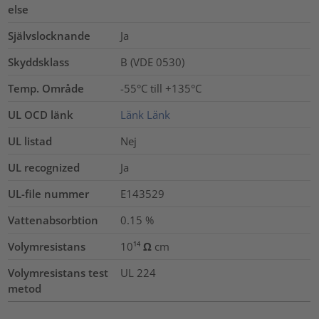
else
Självslocknande
Ja
Skyddsklass
B (VDE 0530)
Temp. Område
-55°C till +135°C
UL OCD länk
Länk
Länk
UL listad
Nej
UL recognized
Ja
UL-file nummer
E143529
Vattenabsorbtion
0.15
%
Volymresistans
10¹⁴ Ω cm
Volymresistans test
UL 224
metod