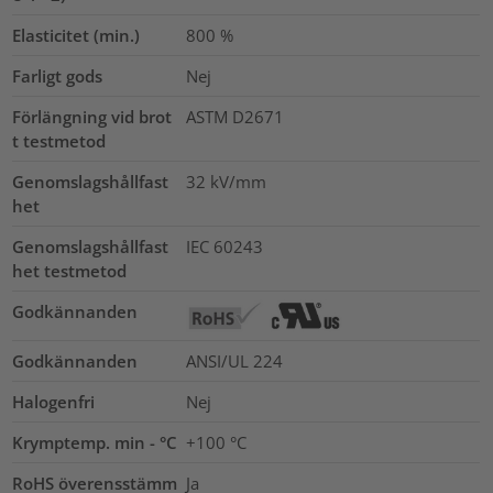
Elasticitet (min.)
800
%
Farligt gods
Nej
Förlängning vid brot
ASTM D2671
t testmetod
Genomslagshållfast
32
kV/mm
het
Genomslagshållfast
IEC 60243
het testmetod
Godkännanden
Godkännanden
ANSI/UL 224
Halogenfri
Nej
Krymptemp. min - °C
+100 °C
RoHS överensstämm
Ja