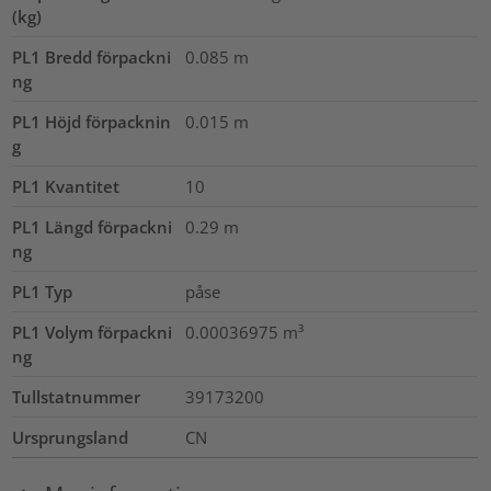
(kg)
PL1 Bredd förpackni
0.085
m
ng
PL1 Höjd förpacknin
0.015
m
g
PL1 Kvantitet
10
PL1 Längd förpackni
0.29
m
ng
PL1 Typ
påse
PL1 Volym förpackni
0.00036975
m³
ng
Tullstatnummer
39173200
Ursprungsland
CN