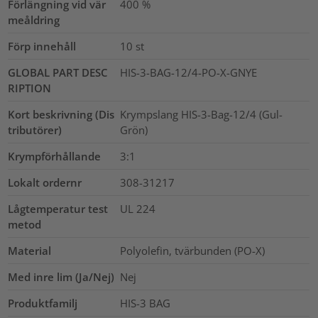
Förlängning vid vär
400
%
meåldring
Förp innehåll
10
st
GLOBAL PART DESC
HIS-3-BAG-12/4-PO-X-GNYE
RIPTION
Kort beskrivning (Dis
Krympslang HIS-3-Bag-12/4 (Gul-
tributörer)
Grön)
Krympförhållande
3:1
Lokalt ordernr
308-31217
Lågtemperatur test
UL 224
metod
Material
Polyolefin, tvärbunden (PO-X)
Med inre lim (Ja/Nej)
Nej
Produktfamilj
HIS-3 BAG