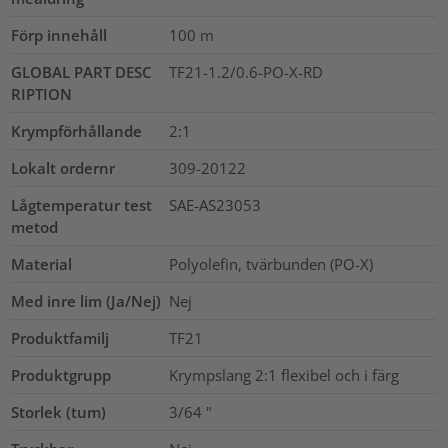
Förp innehåll
100
m
GLOBAL PART DESC
TF21-1.2/0.6-PO-X-RD
RIPTION
Krympförhållande
2:1
Lokalt ordernr
309-20122
Lågtemperatur test
SAE-AS23053
metod
Material
Polyolefin, tvärbunden (PO-X)
Med inre lim (Ja/Nej)
Nej
Produktfamilj
TF21
Produktgrupp
Krympslang 2:1 flexibel och i färg
Storlek (tum)
3/64
"