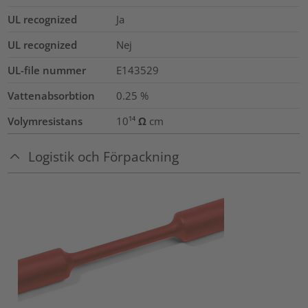
UL recognized
Ja
UL recognized
Nej
UL-file nummer
E143529
Vattenabsorbtion
0.25
%
Volymresistans
10¹⁴ Ω cm
Logistik och Förpackning