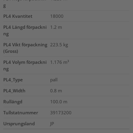
g
PL4 Kvantitet
18000
PL4 Längd förpackni
1.2
m
ng
PL4 Vikt förpackning
223.5
kg
(Gross)
PL4 Volym förpackni
1.176
m³
ng
PL4_Type
pall
PL4_Width
0.8
m
Rullängd
100.0
m
Tullstatnummer
39173200
Ursprungsland
JP