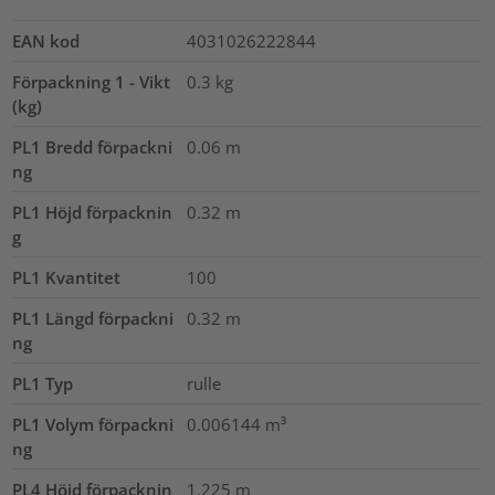
EAN kod
4031026222844
Förpackning 1 - Vikt
0.3
kg
(kg)
PL1 Bredd förpackni
0.06
m
ng
PL1 Höjd förpacknin
0.32
m
g
PL1 Kvantitet
100
PL1 Längd förpackni
0.32
m
ng
PL1 Typ
rulle
PL1 Volym förpackni
0.006144
m³
ng
PL4 Höjd förpacknin
1.225
m