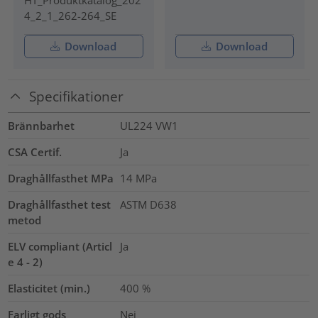
HT_Produktkatalog_202
4_2_1_262-264_SE
Download
Download
Specifikationer
Brännbarhet
UL224 VW1
CSA Certif.
Ja
Draghållfasthet MPa
14
MPa
Draghållfasthet test
ASTM D638
metod
ELV compliant (Articl
Ja
e 4 - 2)
Elasticitet (min.)
400
%
Farligt gods
Nej