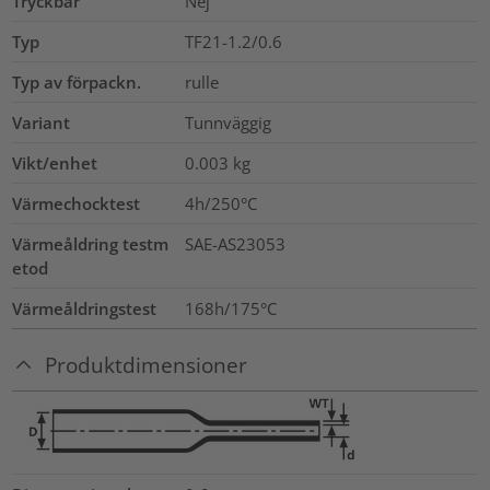
Tryckbar
Nej
Typ
TF21-1.2/0.6
Typ av förpackn.
rulle
Variant
Tunnväggig
Vikt/enhet
0.003
kg
Värmechocktest
4h/250°C
Värmeåldring testm
SAE-AS23053
etod
Värmeåldringstest
168h/175°C
Produktdimensioner