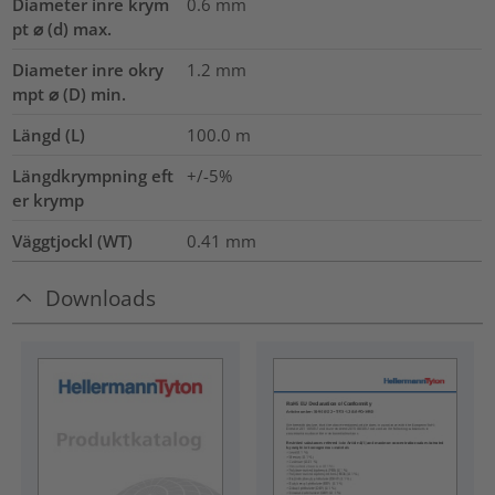
Diameter inre krym
0.6
mm
pt ⌀ (d) max.
Diameter inre okry
1.2
mm
mpt ⌀ (D) min.
Längd (L)
100.0
m
Längdkrympning eft
+/-5%
er krymp
Väggtjockl (WT)
0.41
mm
Downloads