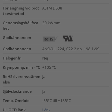
Förlängning vid brot
ASTM D638
t testmetod
Genomslagshållfast
30
kV/mm
het
Godkännanden
Godkännanden
ANSI/UL 224, C22.2 no. 198.1-99
Halogenfri
Nej
Krymptemp. min - °C
+105 °C
RoHS överensstämm
Ja
else
Självslocknande
Ja
Temp. Område
-55°C till +135°C
UL OCD länk
Länk