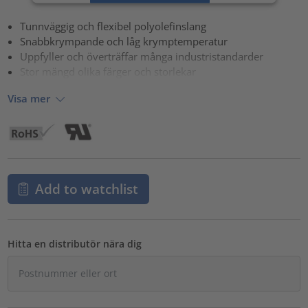
powered by
Usercentrics Consent Management Platform
Tunnväggig och flexibel polyolefinslang
Snabbkrympande och låg krymptemperatur
Uppfyller och överträffar många industristandarder
Stor mängd olika färger och storlekar
Visa mer
Add to watchlist
Hitta en distributör nära dig