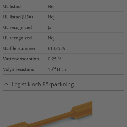
UL listad
Nej
UL listad (USA)
Nej
UL recognized
Ja
UL recognized
Nej
UL-file nummer
E143529
Vattenabsorbtion
0.25
%
Volymresistans
10¹⁴ Ω cm
Logistik och Förpackning