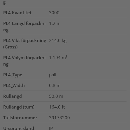
g
PL4 Kvantitet
3000
PL4 Längd förpackni
1.2
m
ng
PL4 Vikt förpackning
214.0
kg
(Gross)
PL4 Volym förpackni
1.194
m³
ng
PL4_Type
pall
PL4_Width
0.8
m
Rullängd
50.0
m
Rullängd (tum)
164.0
ft
Tullstatnummer
39173200
Ursprungsland
JP