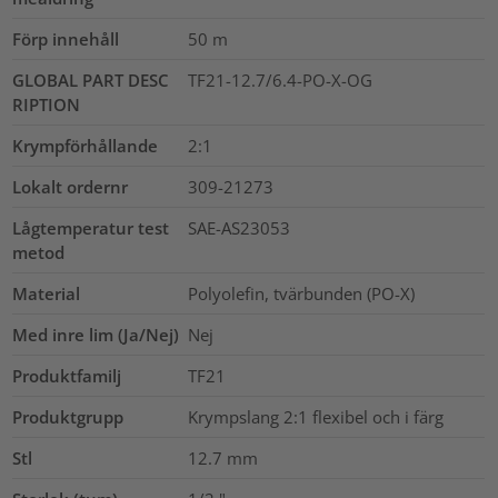
Förp innehåll
50
m
GLOBAL PART DESC
TF21-12.7/6.4-PO-X-OG
RIPTION
Krympförhållande
2:1
Lokalt ordernr
309-21273
Lågtemperatur test
SAE-AS23053
metod
Material
Polyolefin, tvärbunden (PO-X)
Med inre lim (Ja/Nej)
Nej
Produktfamilj
TF21
Produktgrupp
Krympslang 2:1 flexibel och i färg
Stl
12.7 mm