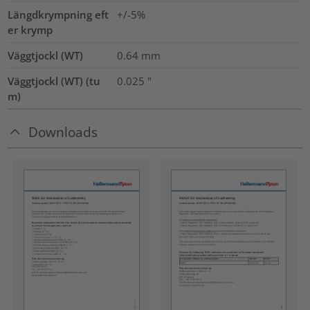
Längdkrympning eft
+/-5%
er krymp
Väggtjockl (WT)
0.64
mm
Väggtjockl (WT) (tu
0.025
"
m)
Downloads