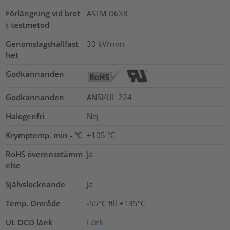
Förlängning vid brot
ASTM D638
t testmetod
Genomslagshållfast
30
kV/mm
het
Godkännanden
Godkännanden
ANSI/UL 224
Halogenfri
Nej
Krymptemp. min - °C
+105 °C
RoHS överensstämm
Ja
else
Självslocknande
Ja
Temp. Område
-55°C till +135°C
UL OCD länk
Länk