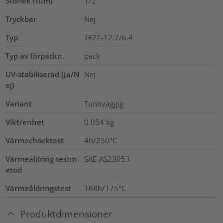
Storlek (tum)
1/2
"
Tryckbar
Nej
Typ
TF21-12.7/6.4
Typ av förpackn.
pack
UV-stabiliserad (Ja/N
Nej
ej)
Variant
Tunnväggig
Vikt/enhet
0.054
kg
Värmechocktest
4h/250°C
Värmeåldring testm
SAE-AS23053
etod
Värmeåldringstest
168h/175°C
Produktdimensioner