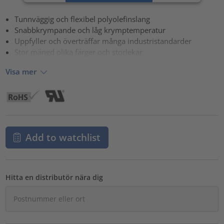
powered by
Usercentrics Consent Management Platform
Tunnväggig och flexibel polyolefinslang
Snabbkrympande och låg krymptemperatur
Uppfyller och överträffar många industristandarder
Stor mängd olika färger och storlekar
Visa mer
Add to watchlist
Hitta en distributör nära dig