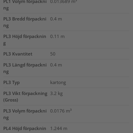
PL1 Volym förpackni
0.013689
m³
ng
PL3 Bredd förpackni
0.4
m
ng
PL3 Höjd förpacknin
0.11
m
g
PL3 Kvantitet
50
PL3 Längd förpackni
0.4
m
ng
PL3 Typ
kartong
PL3 Vikt förpackning
3.2
kg
(Gross)
PL3 Volym förpackni
0.0176
m³
ng
PL4 Höjd förpacknin
1.244
m