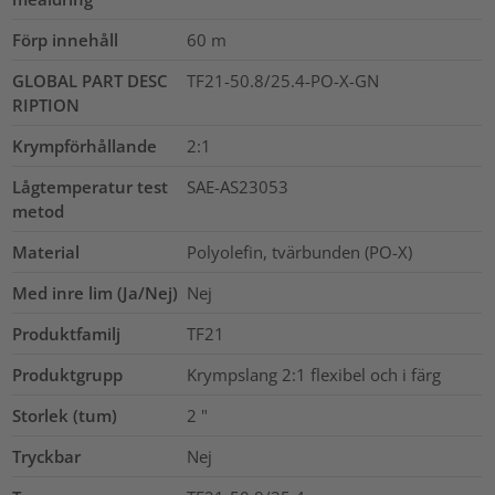
Förp innehåll
60
m
GLOBAL PART DESC
TF21-50.8/25.4-PO-X-GN
RIPTION
Krympförhållande
2:1
Lågtemperatur test
SAE-AS23053
metod
Material
Polyolefin, tvärbunden (PO-X)
Med inre lim (Ja/Nej)
Nej
Produktfamilj
TF21
Produktgrupp
Krympslang 2:1 flexibel och i färg
Storlek (tum)
2
"
Tryckbar
Nej