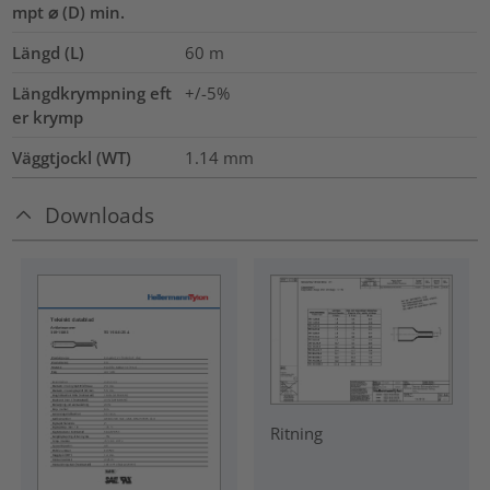
mpt ⌀ (D) min.
Längd (L)
60
m
Längdkrympning eft
+/-5%
er krymp
Väggtjockl (WT)
1.14
mm
Downloads
Ritning