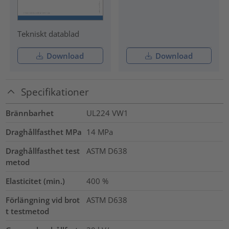
Tekniskt datablad
Download
Download
Specifikationer
Brännbarhet
UL224 VW1
Draghållfasthet MPa
14
MPa
Draghållfasthet test
ASTM D638
metod
Elasticitet (min.)
400
%
Förlängning vid brot
ASTM D638
t testmetod