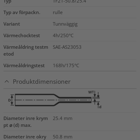
Typ
TF21-50.8/25.4
Typ av förpackn.
rulle
Variant
Tunnväggig
Värmechocktest
4h/250°C
Värmeåldring testm
SAE-AS23053
etod
Värmeåldringstest
168h/175°C
Produktdimensioner
Diameter inre krym
25.4
mm
pt ⌀ (d) max.
Diameter inre okry
50.8
mm