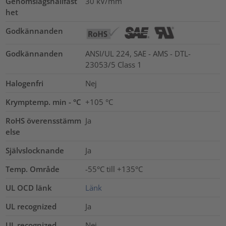
Genomslagshållfast
30
kV/mm
het
Godkännanden
Godkännanden
ANSI/UL 224, SAE - AMS - DTL-
23053/5 Class 1
Halogenfri
Nej
Krymptemp. min - °C
+105 °C
RoHS överensstämm
Ja
else
Självslocknande
Ja
Temp. Område
-55°C till +135°C
UL OCD länk
Länk
UL recognized
Ja
UL recognized
Nej