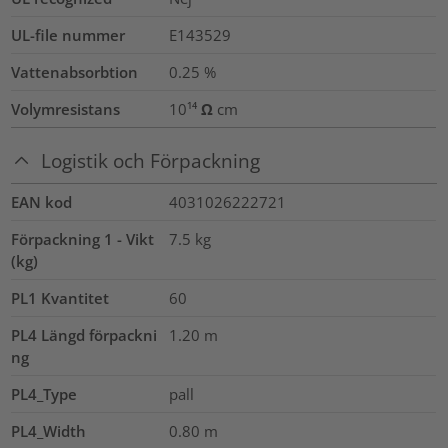
UL-file nummer
E143529
Vattenabsorbtion
0.25
%
Volymresistans
10¹⁴ Ω cm
Logistik och Förpackning
EAN kod
4031026222721
Förpackning 1 - Vikt
7.5
kg
(kg)
PL1 Kvantitet
60
PL4 Längd förpackni
1.20
m
ng
PL4_Type
pall
PL4_Width
0.80
m