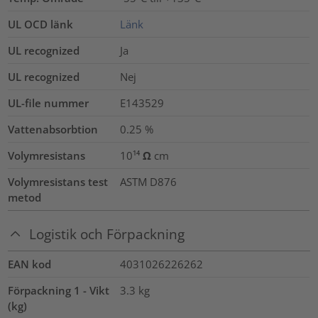
UL OCD länk
Länk
UL recognized
Ja
UL recognized
Nej
UL-file nummer
E143529
Vattenabsorbtion
0.25
%
Volymresistans
10¹⁴ Ω cm
Volymresistans test
ASTM D876
metod
Logistik och Förpackning
EAN kod
4031026226262
Förpackning 1 - Vikt
3.3
kg
(kg)