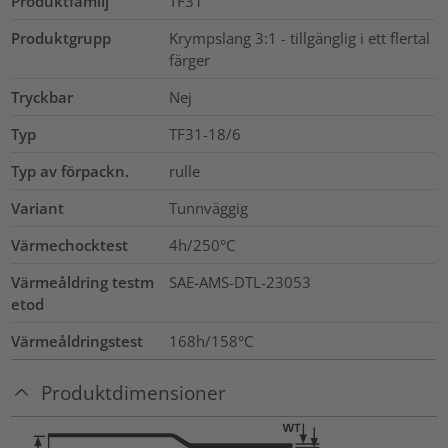
Produktfamilj
TF31
Produktgrupp
Krympslang 3:1 - tillgänglig i ett flertal
färger
Tryckbar
Nej
Typ
TF31-18/6
Typ av förpackn.
rulle
Variant
Tunnväggig
Värmechocktest
4h/250°C
Värmeåldring testm
SAE-AMS-DTL-23053
etod
Värmeåldringstest
168h/158°C
Produktdimensioner