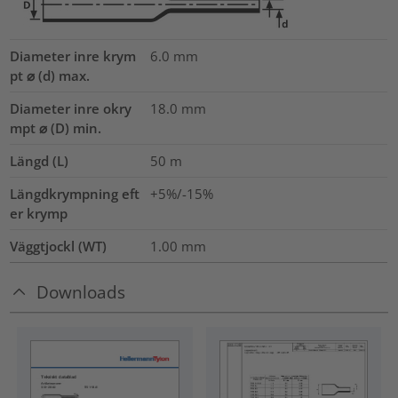
Diameter inre krym
6.0
mm
pt ⌀ (d) max.
Diameter inre okry
18.0
mm
mpt ⌀ (D) min.
Längd (L)
50
m
Längdkrympning eft
+5%/-15%
er krymp
Väggtjockl (WT)
1.00
mm
Downloads