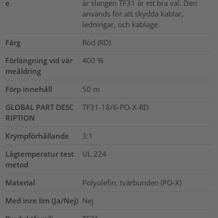
e
är slangen TF31 är ett bra val. Den
används för att skydda kablar,
ledningar, och kablage.
Färg
Röd (RD)
Förlängning vid vär
400
%
meåldring
Förp innehåll
50
m
GLOBAL PART DESC
TF31-18/6-PO-X-RD
RIPTION
Krympförhållande
3:1
Lågtemperatur test
UL 224
metod
Material
Polyolefin, tvärbunden (PO-X)
Med inre lim (Ja/Nej)
Nej