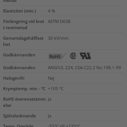
metod
Elasticitet (min.)
4
%
Förlängning vid brot
ASTM D638
t testmetod
Genomslagshållfast
30
kV/mm
het
Godkännanden
Godkännanden
ANSI/UL 224, CSA-C22.2 No.198.1-99
Halogenfri
Nej
Krymptemp. min - °C
+105 °C
RoHS överensstämm
Ja
else
Självslocknande
Ja
Temp. Område
-55°C till +135°C