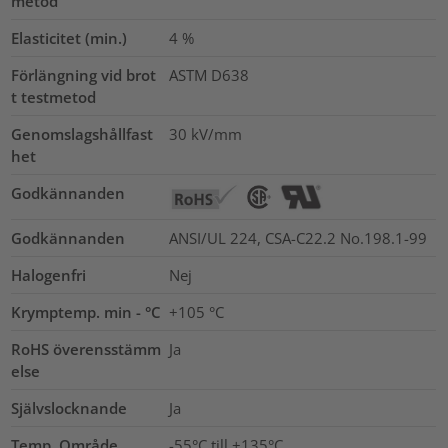
metod
Elasticitet (min.)
4
%
Förlängning vid brot
ASTM D638
t testmetod
Genomslagshållfast
30
kV/mm
het
Godkännanden
Godkännanden
ANSI/UL 224, CSA-C22.2 No.198.1-99
Halogenfri
Nej
Krymptemp. min - °C
+105 °C
RoHS överensstämm
Ja
else
Självslocknande
Ja
Temp. Område
-55°C till +135°C