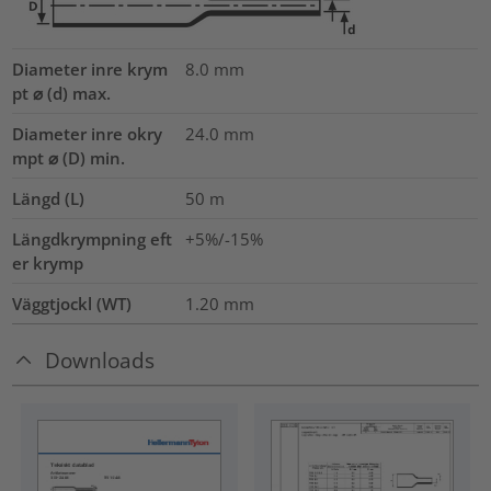
Diameter inre krym
8.0
mm
pt ⌀ (d) max.
Diameter inre okry
24.0
mm
mpt ⌀ (D) min.
Längd (L)
50
m
Längdkrympning eft
+5%/-15%
er krymp
Väggtjockl (WT)
1.20
mm
Downloads