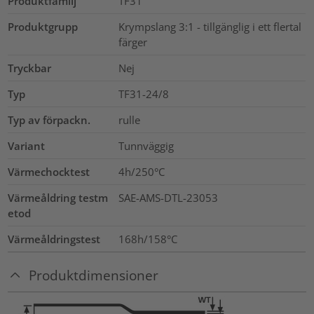
Produktfamilj
TF31
Produktgrupp
Krympslang 3:1 - tillgänglig i ett flertal
färger
Tryckbar
Nej
Typ
TF31-24/8
Typ av förpackn.
rulle
Variant
Tunnväggig
Värmechocktest
4h/250°C
Värmeåldring testm
SAE-AMS-DTL-23053
etod
Värmeåldringstest
168h/158°C
Produktdimensioner