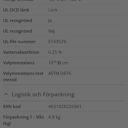
UL OCD länk
Länk
UL recognized
Ja
UL recognized
Nej
UL-file nummer
E143529
Vattenabsorbtion
0.25
%
Volymresistans
10¹⁴ Ω cm
Volymresistans test
ASTM D876
metod
Logistik och Förpackning
EAN kod
4031026226361
Förpackning 1 - Vikt
4.9
kg
(kg)