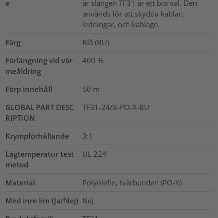
e
är slangen TF31 är ett bra val. Den
används för att skydda kablar,
ledningar, och kablage.
Färg
Blå (BU)
Förlängning vid vär
400
%
meåldring
Förp innehåll
50
m
GLOBAL PART DESC
TF31-24/8-PO-X-BU
RIPTION
Krympförhållande
3:1
Lågtemperatur test
UL 224
metod
Material
Polyolefin, tvärbunden (PO-X)
Med inre lim (Ja/Nej)
Nej