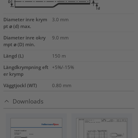
Diameter inre krym
3.0
mm
pt ⌀ (d) max.
Diameter inre okry
9.0
mm
mpt ⌀ (D) min.
Längd (L)
150
m
Längdkrympning eft
+5%/-15%
er krymp
Väggtjockl (WT)
0.80
mm
Downloads