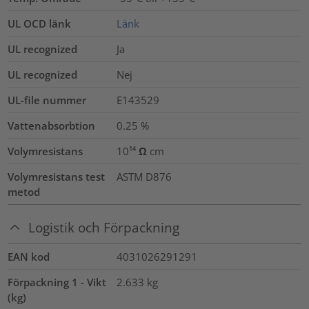
UL OCD länk
Länk
UL recognized
Ja
UL recognized
Nej
UL-file nummer
E143529
Vattenabsorbtion
0.25
%
Volymresistans
10¹⁴ Ω cm
Volymresistans test
ASTM D876
metod
Logistik och Förpackning
EAN kod
4031026291291
Förpackning 1 - Vikt
2.633
kg
(kg)