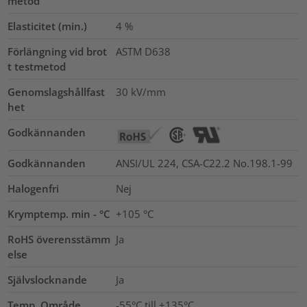
metod
Elasticitet (min.)
4
%
Förlängning vid brot
ASTM D638
t testmetod
Genomslagshållfast
30
kV/mm
het
Godkännanden
Godkännanden
ANSI/UL 224, CSA-C22.2 No.198.1-99
Halogenfri
Nej
Krymptemp. min - °C
+105 °C
RoHS överensstämm
Ja
else
Självslocknande
Ja
Temp. Område
-55°C till +135°C