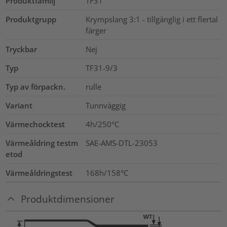
Produktfamilj
TF31
Produktgrupp
Krympslang 3:1 - tillgänglig i ett flertal
färger
Tryckbar
Nej
Typ
TF31-9/3
Typ av förpackn.
rulle
Variant
Tunnväggig
Värmechocktest
4h/250°C
Värmeåldring testm
SAE-AMS-DTL-23053
etod
Värmeåldringstest
168h/158°C
Produktdimensioner