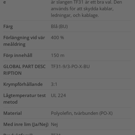
e
är slangen TF31 är ett bra val. Den
används för att skydda kablar,
ledningar, och kablage.
Färg
Blå (BU)
Förlängning vid vär
400
%
meåldring
Förp innehåll
150
m
GLOBAL PART DESC
TF31-9/3-PO-X-BU
RIPTION
Krympförhållande
3:1
Lågtemperatur test
UL 224
metod
Material
Polyolefin, tvärbunden (PO-X)
Med inre lim (Ja/Nej)
Nej