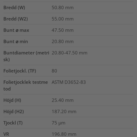
Bredd (W)
50.80
mm
Bredd (W2)
55.00
mm
Bunt ⌀ max
47.50
mm
Bunt ⌀ min
20.80
mm
Buntdiameter (metri
20.80-47.50
mm
sk)
Folietjockl. (TF)
80
Folietjocklek testme
ASTM D3652-83
tod
Höjd (H)
25.40
mm
Höjd (H2)
187.20
mm
Tjockl (T)
75
µm
VR
196.80
mm