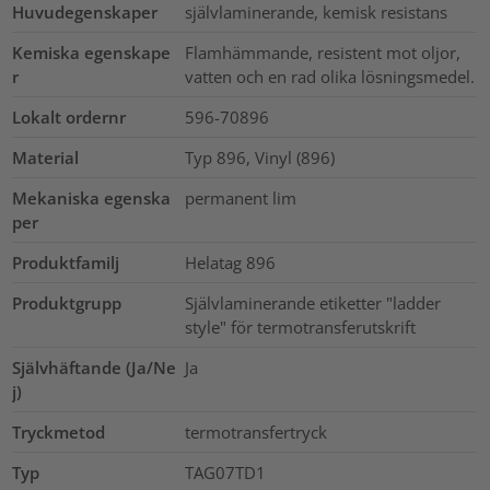
Huvudegenskaper
självlaminerande, kemisk resistans
Kemiska egenskape
Flamhämmande, resistent mot oljor,
r
vatten och en rad olika lösningsmedel.
Lokalt ordernr
596-70896
Material
Typ 896, Vinyl (896)
Mekaniska egenska
permanent lim
per
Produktfamilj
Helatag 896
Produktgrupp
Självlaminerande etiketter "ladder
style" för termotransferutskrift
Självhäftande (Ja/Ne
Ja
j)
Tryckmetod
termotransfertryck
Typ
TAG07TD1