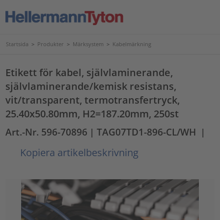
Startsida
>
Produkter
>
Märksystem
>
Kabelmärkning
Etikett för kabel, självlaminerande,
självlaminerande/kemisk resistans,
vit/transparent, termotransfertryck,
25.40x50.80mm, H2=187.20mm, 250st
Art.-Nr. 596-70896
| TAG07TD1-896-CL/WH
|
Kopiera artikelbeskrivning