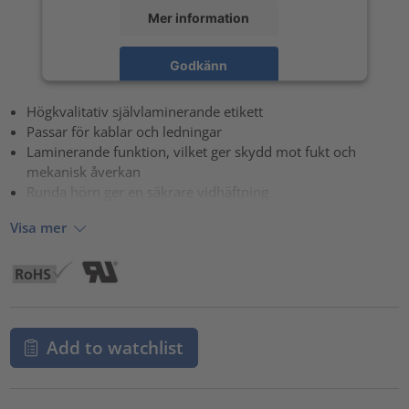
Mer information
Godkänn
powered by
Usercentrics Consent Management Platform
Högkvalitativ självlaminerande etikett
Passar för kablar och ledningar
Laminerande funktion, vilket ger skydd mot fukt och
mekanisk åverkan
Runda hörn ger en säkrare vidhäftning
Visa mer
Add to watchlist