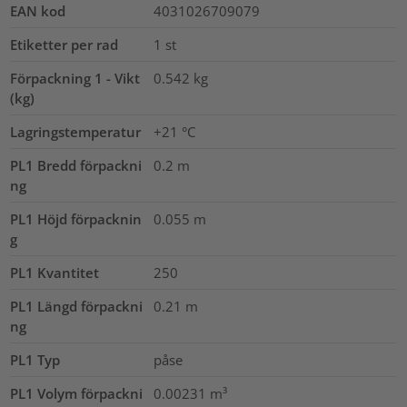
EAN kod
4031026709079
Etiketter per rad
1
st
Förpackning 1 - Vikt
0.542
kg
(kg)
Lagringstemperatur
+21 °C
PL1 Bredd förpackni
0.2
m
ng
PL1 Höjd förpacknin
0.055
m
g
PL1 Kvantitet
250
PL1 Längd förpackni
0.21
m
ng
PL1 Typ
påse
PL1 Volym förpackni
0.00231
m³