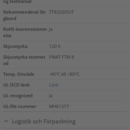
ng testmetod
Rekommenderat fär
TT932DOUT
gband
RoHS överensstämm
Ja
else
Skjuvstyrka
120
h
Skjuvstyrka testmet
FINAT FTM 8
od
Temp. Område
-40°C till +80°C
UL OCD länk
Länk
UL recognized
Ja
UL-file nummer
MH61377
Logistik och Förpackning