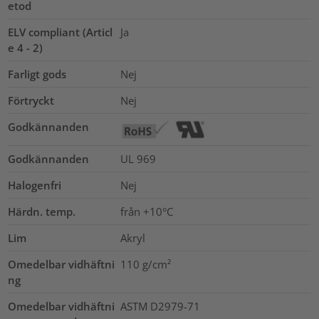
etod
ELV compliant (Articl
Ja
e 4 - 2)
Farligt gods
Nej
Förtryckt
Nej
Godkännanden
Godkännanden
UL 969
Halogenfri
Nej
Härdn. temp.
från +10°C
Lim
Akryl
Omedelbar vidhäftni
110
g/cm²
ng
Omedelbar vidhäftni
ASTM D2979-71