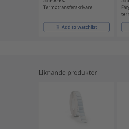
556-00400
556
Termotransferskrivare
Fär
ter
Add to watchlist
Liknande produkter