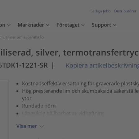
Lediga jobb
Distributörer
on
Marknader
Företaget
Support
rollpaneler och apparatskåp
biliserad, silver, termotransfertr
5TDK1-1221-SR
|
Kopiera artikelbeskrivnin
Kostnadseffektiv ersättning för graverade plastsky
Hög presterande lim och skumbaksida säkerställer
ytor
Rundade hörn
Långsiktig hållbarhet av vidhäftning
Visa mer