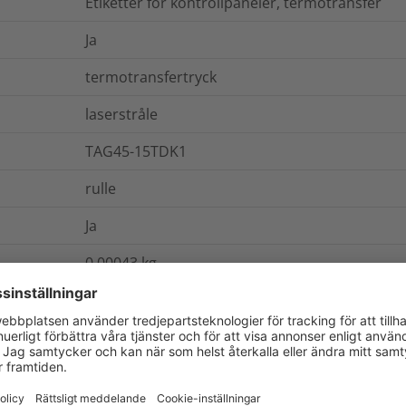
Etiketter för kontrollpaneler, termotransfer
Ja
termotransfertryck
laserstråle
TAG45-15TDK1
rulle
Ja
0.00043
kg
ch Förpackning
Mer information