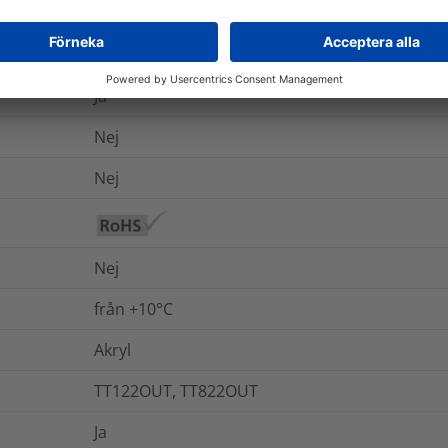
45 N/25mm
DIN EN 1939
Ja
Nej
Nej
Nej
från +10°C
Akryl
TT122OUT, TT822OUT
Ja