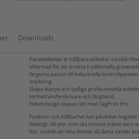
ner
Downloads
Paneletiketter är hållbara etiketter särskilt til
utformad för att ersätta traditionella graverade
färgerna passar till industriella kontrollpanele
märkning.
Skapa skarpa och tydliga professionella etike
termotransferskrivare och färgband.
Etikettdesign skapas lätt med TagPrint Pro.
Funktion och hållbarhet kan påverkas negativt 
felaktigt. All ytor som ska limmas måste vara 
fett. Undvik att röra limmet då detta sänker pr