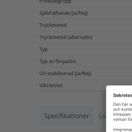
Produktgrupp
Självhäftande (Ja/Nej)
Tryckmetod
Tryckmetod (alternativ)
Typ
Typ av förpackn.
UV-stabiliserad (Ja/Nej)
Vikt/enhet
Specifikationer
Logistik o