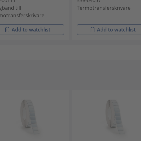
-00111
556-04037
gband till
Termotransferskrivare
motransferskrivare
Add to watchlist
Add to watchlist