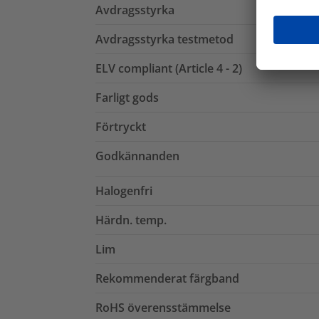
Avdragsstyrka
Avdragsstyrka testmetod
ELV compliant (Article 4 - 2)
Farligt gods
Förtryckt
Godkännanden
Halogenfri
Härdn. temp.
Lim
Rekommenderat färgband
RoHS överensstämmelse