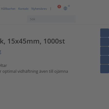
SE
0
Hållbarhet
Kontakt
Nyhetsbrev
yck, 15x45mm, 1000st
g
ltar
 optimal vidhäftning även till ojämna