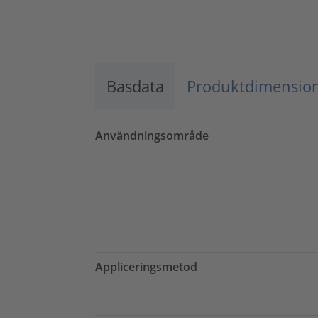
Godkänn
powered by
Usercentrics Consent
Management Platform
Basdata
Produktdimensio
Användningsområde
Appliceringsmetod