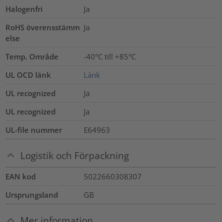
Halogenfri
Ja
RoHS överensstämm
Ja
else
Temp. Område
-40°C till +85°C
UL OCD länk
Länk
UL recognized
Ja
UL recognized
Ja
UL-file nummer
E64963
Logistik och Förpackning
EAN kod
5022660308307
Ursprungsland
GB
Mer information