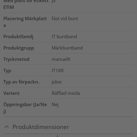
Med plats för etikett
Ja
ETIM
Placering Märkplatt
fäst vid bunt
a
Produktfamilj
IT buntband
Produktgrupp
Märkbuntband
Tryckmetod
manuellt
Typ
IT18R
Typ av förpackn.
påse
Variant
Räfflad insida
Öppningsbar (Ja/Ne
Nej
j)
Produktdimensioner