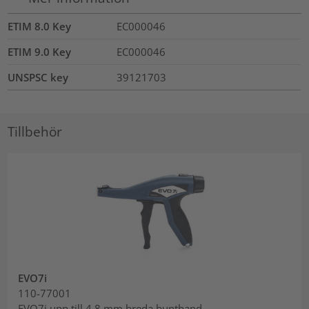
ETIM 8.0 Key
EC000046
ETIM 9.0 Key
EC000046
UNSPSC key
39121703
Tillbehör
EVO7i
110-77001
EVO7i upp till 4.8 mm breda buntband