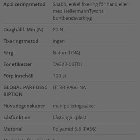
Appliceringsmetod
Snabb, enkel fixering för hand eller
med HellermannTytons
buntbandsverktyg
Draghållf. Min (N)
80
N
Fixeringsmetod
Ingen
Färg
Naturell (NA)
För etiketter
TAG23-06TD1
Förp innehåll
100
st
GLOBAL PART DESC
IT18R-PA66-NA
RIPTION
Huvudegenskaper
manipuleringssäker
Låsfunktion
Låstunga i plast
Material
Polyamid 6.6 (PA66)