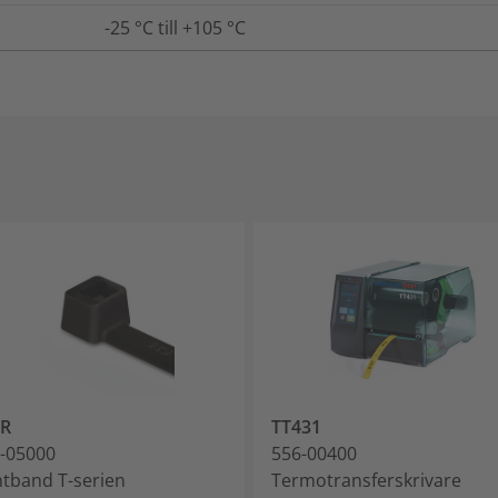
-25 °C till +105 °C
0R
TT431
-05000
556-00400
tband T-serien
Termotransferskrivare