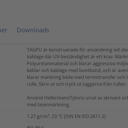
ner
Downloads
TAGPU är konstruerade för användning vid ident
kablage där UV-beständighet är ett krav. Märkni
Polyuretanmaterial och klarar aggressiva miljö
kablar och kablage med buntband, och är även 
klarar märkning både med termotransfer och l
rulle. Skriv ut och tryck ut taggarna från rullen.
Använd HellermannTytons urval av skrivare och 
med lasermärkning.
1.27 g/cm³, 23 °C (DIN EN ISO 2811-2)
Blå (BU)