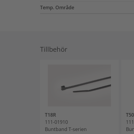
Temp. Område
Tillbehör
T18R
T5
111-01910
111
Buntband T-serien
Bun