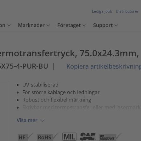
Lediga jobb
Distributörer
on
Marknader
Företaget
Support
ermotransfertryck, 75.0x24.3mm, 
5X75-4-PUR-BU
|
Kopiera artikelbeskrivnin
UV-stabiliserad
För större kablage och ledningar
Robust och flexibel märkning
Skrivbar med termostransfer eller med lasermärk
Visa mer