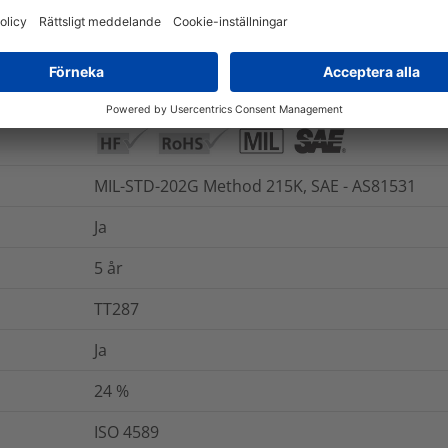
400
%
Nej
DIN 53504
MIL-STD-202G Method 215K, SAE - AS81531
Ja
5 år
TT287
Ja
24
%
ISO 4589