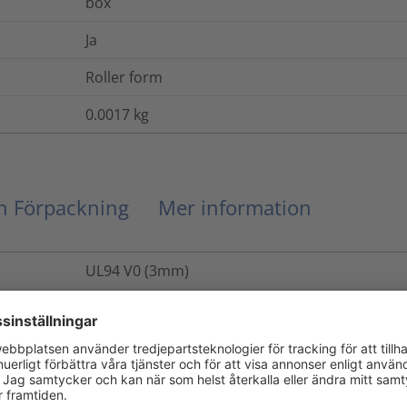
box
Ja
Roller form
0.0017
kg
ch Förpackning
Mer information
UL94 V0 (3mm)
30
MPa
DIN 53504
Ja