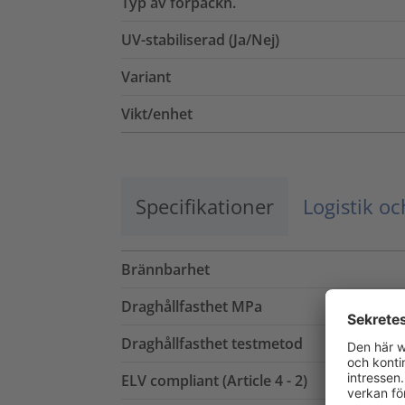
Typ av förpackn.
UV-stabiliserad (Ja/Nej)
Variant
Vikt/enhet
Specifikationer
Logistik o
Brännbarhet
Draghållfasthet MPa
Draghållfasthet testmetod
ELV compliant (Article 4 - 2)