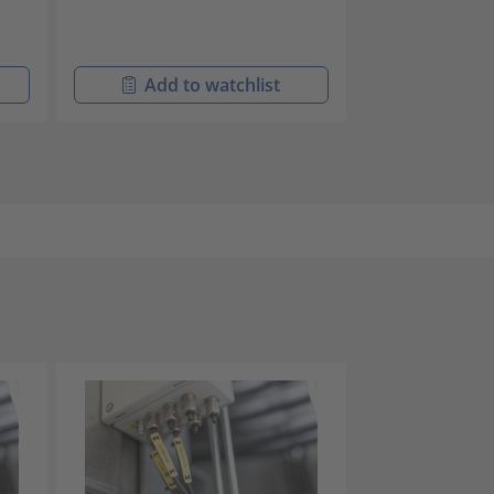
Add to watchlist
Add t