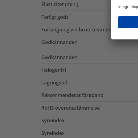
Elasticitet (min.)
Farligt gods
Förlängning vid brott testmetod
Godkännanden
Godkännanden
Halogenfri
Lagringstid
Rekommenderat färgband
RoHS överensstämmelse
Syreindex
Syreindex