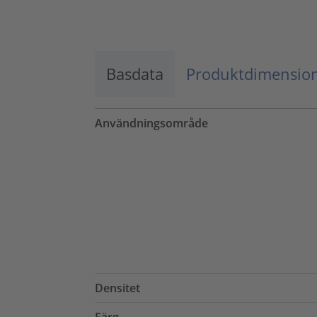
Godkänn
powered by
Usercentrics Consent
Management Platform
Basdata
Produktdimensio
Användningsområde
Densitet
Färg