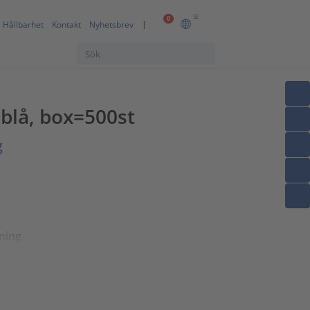
SE
0
Hållbarhet
Kontakt
Nyhetsbrev
blå, box=500st
g
ning