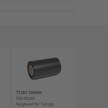
TT287-100MM
TT4030
556-00245
556-04037
Färgband för Tiptags
Termotransfer