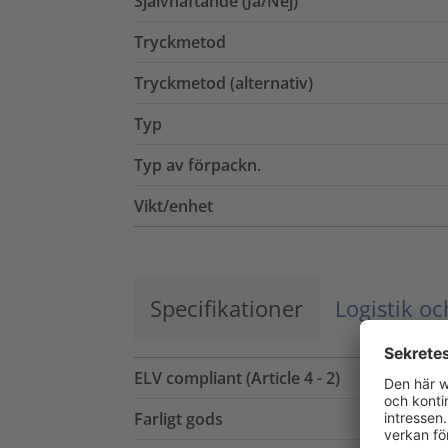
Självhäftande (Ja/Nej)
Tryckmetod
Tryckmetod (alternativ)
Typ
Typ av förpackn.
Vikt/enhet
Specifikationer
Logistik o
ELV compliant (Article 4 - 2)
Farligt gods