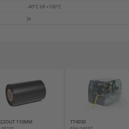
-40°C till +150°C
Ja
822OUT 110MM
TT4030
-00101
556-04037