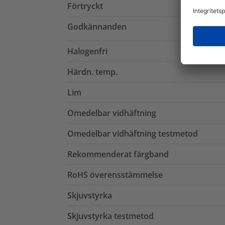
Förtryckt
Godkännanden
Halogenfri
Härdn. temp.
Lim
Omedelbar vidhäftning
Omedelbar vidhäftning testmetod
Rekommenderat färgband
RoHS överensstämmelse
Skjuvstyrka
Skjuvstyrka testmetod