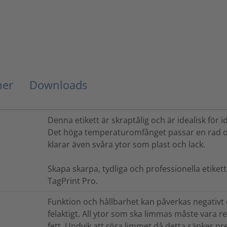
ner
Downloads
Denna etikett är skraptålig och är idealisk för i
Det höga temperaturomfånget passar en rad oli
klarar även svåra ytor som plast och lack.
Skapa skarpa, tydliga och professionella etike
TagPrint Pro.
Funktion och hållbarhet kan påverkas negativt 
felaktigt. All ytor som ska limmas måste vara 
fett. Undvik att röra limmet då detta sänker pr