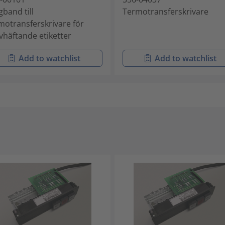
gband till
Termotransferskrivare
motransferskrivare för
lvhäftande etiketter
Add to watchlist
Add to watchlist