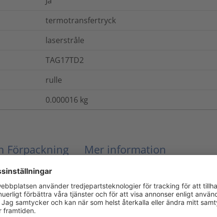
Ja
termotransfertryck
laserstråle
TAG17TD2
rulle
0.000016
kg
ch Förpackning
Mer information
Ja
Nej