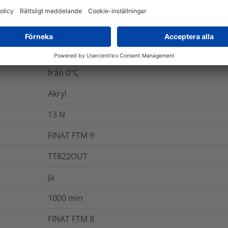
Nej
Ja
från 0°C
Akryl
13
N
FINAT FTM 9
TT822OUT
Ja
1000
min
FINAT FTM 8