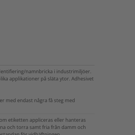
dentifiering/namnbricka i industrimiljöer.
ka applikationer på släta ytor. Adhesivet
tter med endast några få steg med
om etiketten appliceras eller hanteras
rena och torra samt fria från damm och
estandan för vidhäftningen.