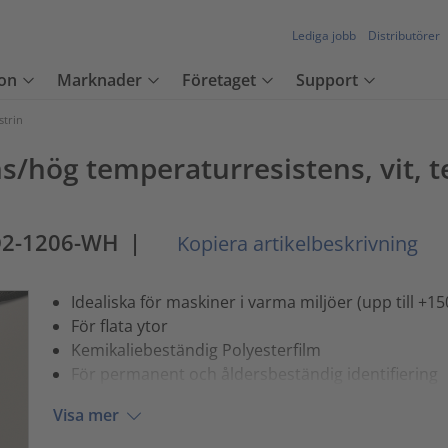
Lediga jobb
Distributörer
on
Marknader
Företaget
Support
strin
ns/hög temperaturresistens, vit, 
D2-1206-WH
|
Kopiera artikelbeskrivning
Idealiska för maskiner i varma miljöer (upp till +15
För flata ytor
Kemikaliebeständig Polyesterfilm
För permanent och åldersbeständig identifiering
Visa mer