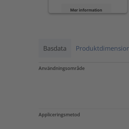
Mer information
Godkänn
powered by
Usercentrics Consent
Management Platform
Basdata
Produktdimensio
Användningsområde
Appliceringsmetod