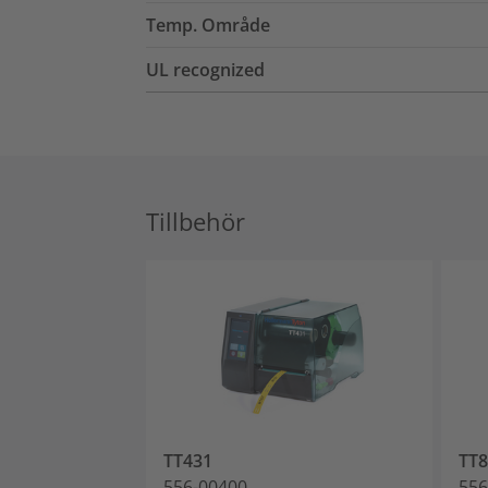
Temp. Område
UL recognized
Tillbehör
TT431
TT
556-00400
556