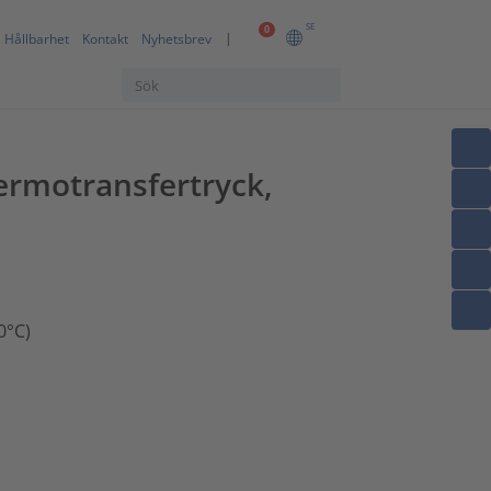
SE
0
Hållbarhet
Kontakt
Nyhetsbrev
termotransfertryck,
0°C)