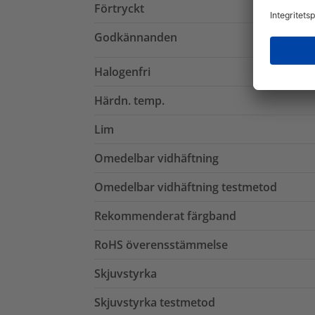
Förtryckt
Godkännanden
Halogenfri
Härdn. temp.
Lim
Omedelbar vidhäftning
Omedelbar vidhäftning testmetod
Rekommenderat färgband
RoHS överensstämmelse
Skjuvstyrka
Skjuvstyrka testmetod