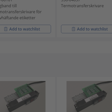
gband till
Termotransferskrivare
motransferskrivare för
lvhäftande etiketter
Add to watchlist
Add to watchlist