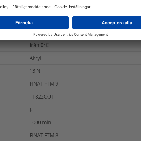
Nej
Ja
från 0°C
Akryl
13
N
FINAT FTM 9
TT822OUT
Ja
1000
min
FINAT FTM 8