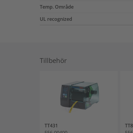
Temp. Område
UL recognized
Tillbehör
TT431
TT
556-00400
556