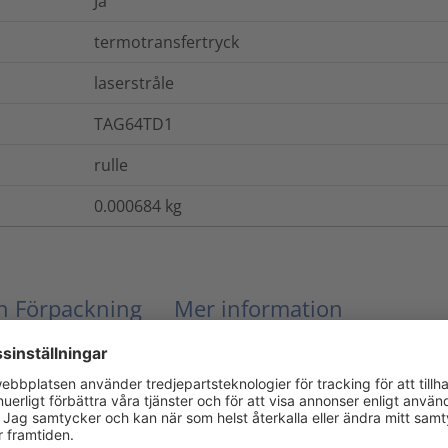
Ja
termotransfertryck
laserstråle
TAG64TD1
rulle
0.000684
kg
ch Förpackning
Mer information
Ja
Nej