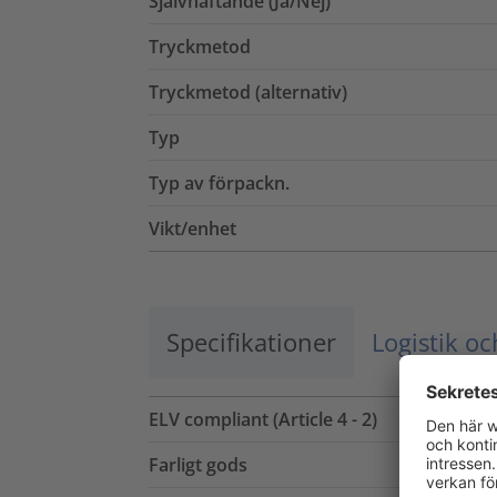
Självhäftande (Ja/Nej)
Tryckmetod
Tryckmetod (alternativ)
Typ
Typ av förpackn.
Vikt/enhet
Specifikationer
Logistik o
ELV compliant (Article 4 - 2)
Farligt gods