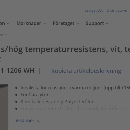
Lediga jobb
Distributörer
on
Marknader
Företaget
Support
strin
ns/hög temperaturresistens, vit, 
t
D1-1206-WH
|
Kopiera artikelbeskrivning
Idealiska för maskiner i varma miljöer (upp till +15
För flata ytor
Kemikaliebeständig Polyesterfilm
För permanent och åldersbeständig identifiering
Visa mer