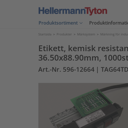
Produktsortiment
Produktinformati
Startsida
>
Produkter
>
Märksystem
>
Märkning för indu
Etikett, kemisk resista
36.50x88.90mm, 1000s
Art.-Nr. 596-12664
| TAG64T