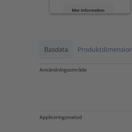
Mer information
Godkänn
powered by
Usercentrics Consent
Management Platform
Basdata
Produktdimensio
Användningsområde
Appliceringsmetod