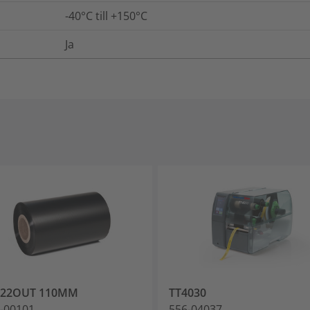
-40°C till +150°C
Ja
822OUT 110MM
TT4030
-00101
556-04037